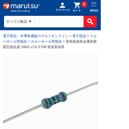
0
マイページ
MENU
カート
製品カテゴ
BOMで買
製品カテ
電子部品・半導体通販のマルツオンライン
>
電子部品
>
スル
ものづくり
ーホール型抵抗
>
スルーホール型抵抗
> 塗装絶縁形金属皮膜
BOMの使
半導体
固定抵抗器 18kΩ ±1% 0.5W 茶灰黒赤茶
ファイルを
電子部品
会社案内
ものづくり
リストに入
電気部品
ヒアリング
ご利用ガイ
会社案内TO
作成済みB
コネクター
回路設計
目指す姿
お問い合わ
ご利用ガイ
ケース
組み込みソ
会社概要
はじめての
構造部材・
基板設計
拠点一覧
お支払方法
電線・配線
基板製造
法人事業
送料/手数
開発ツール
部品調達
DigiKey
ポイントに
キット
部品実装