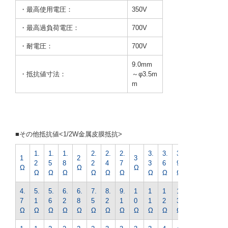
・最高使用電圧：
350V
・最高過負荷電圧：
700V
・耐電圧：
700V
9.0mm
・抵抗値寸法：
～φ3.5m
m
■その他抵抗値<1/2W金属皮膜抵抗>
1.
1.
1.
2.
2.
2.
3.
3.
3.
4.
1
2
3
2
5
8
2
4
7
3
6
9
3
Ω
Ω
Ω
Ω
Ω
Ω
Ω
Ω
Ω
Ω
Ω
Ω
Ω
4.
5.
5.
6.
6.
7.
8.
9.
1
1
1
1
1
7
1
6
2
8
5
2
1
0
1
2
3
5
Ω
Ω
Ω
Ω
Ω
Ω
Ω
Ω
Ω
Ω
Ω
Ω
Ω