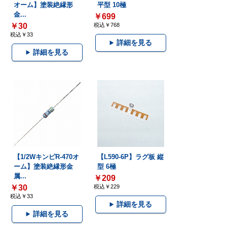
オーム】塗装絶縁形
平型 10極
金...
￥699
￥30
税込￥768
税込￥33
詳細を見る
詳細を見る
【1/2WキンピR-470オ
【L590-6P】ラグ板 縦
ーム】塗装絶縁形金
型 6極
属...
￥209
￥30
税込￥229
税込￥33
詳細を見る
詳細を見る