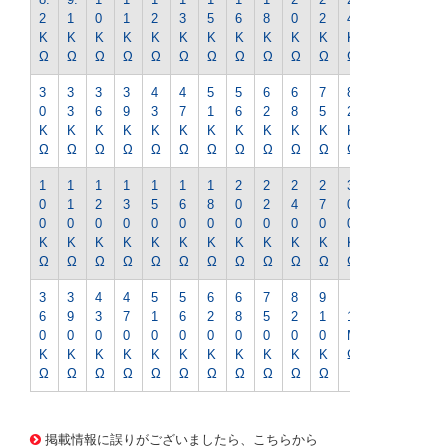
2
1
0
1
2
3
5
6
8
0
2
4
7
K
K
K
K
K
K
K
K
K
K
K
K
K
Ω
Ω
Ω
Ω
Ω
Ω
Ω
Ω
Ω
Ω
Ω
Ω
Ω
3
3
3
3
4
4
5
5
6
6
7
8
9
0
3
6
9
3
7
1
6
2
8
5
2
1
K
K
K
K
K
K
K
K
K
K
K
K
K
Ω
Ω
Ω
Ω
Ω
Ω
Ω
Ω
Ω
Ω
Ω
Ω
Ω
1
1
1
1
1
1
1
2
2
2
2
3
3
0
1
2
3
5
6
8
0
2
4
7
0
3
0
0
0
0
0
0
0
0
0
0
0
0
0
K
K
K
K
K
K
K
K
K
K
K
K
K
Ω
Ω
Ω
Ω
Ω
Ω
Ω
Ω
Ω
Ω
Ω
Ω
Ω
3
3
4
4
5
5
6
6
7
8
9
6
9
3
7
1
6
2
8
5
2
1
1
0
0
0
0
0
0
0
0
0
0
0
M
K
K
K
K
K
K
K
K
K
K
K
Ω
Ω
Ω
Ω
Ω
Ω
Ω
Ω
Ω
Ω
Ω
Ω
1397 0000000201588714
CK-0200 1/2WｷﾝﾋﾟR-18
Kｵｰﾑ
掲載情報に誤りがございましたら、こちらから