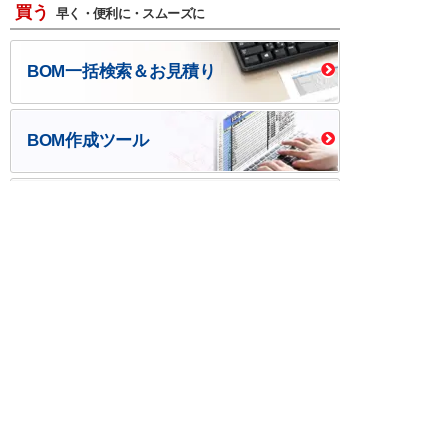
買う
早く・便利に・スムーズに
BOM一括検索＆お見積り
BOM作成ツール
口座開設・請求書
校費/公費で調達－
後払い
大学生協
つくる
ものづくり一貫サービス
R＆D・回路設計
基板設計・製造・実装