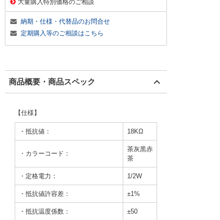
大量購入特別価格のご相談
納期・仕様・代替品のお問合せ
定期購入等のご相談はこちら
商品概要・商品スペック
【仕様】
・抵抗値：
18KΩ
茶灰黒赤
・カラーコード：
茶
・定格電力：
1/2W
・抵抗値許容差：
±1%
・抵抗温度係数：
±50