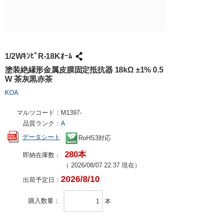
試作・量産
請求書での
工具・計測
ハーネス加
社会貢献
大学生協で
TRUSCO /
ケース加工
採用情報
パンチアウ
アズワン（
1/2WｷﾝﾋﾟR-18Kｵｰﾑ
交換・返品
SPICE
塗装絶縁形金属皮膜固定抵抗器 18kΩ ±1% 0.5
W 茶灰黒赤茶
FAX・メ
日用品・ホ
KOA
PCサプラ
マルツコード：
M1397-
品質ランク：
A
データシート
RoHS3対応
280本
即納在庫数：
（
2026/08/07 22:37
現在）
2026/8/10
出荷予定日：
購入数量
本