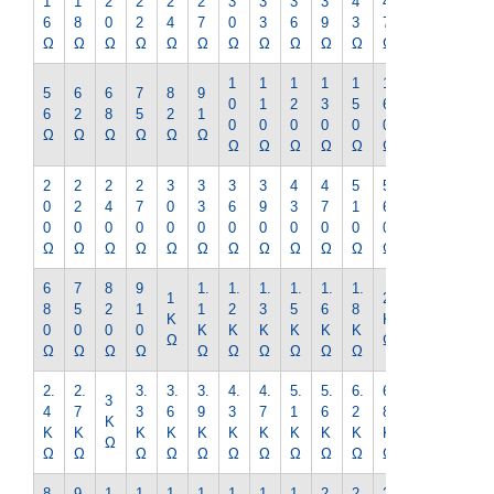
1
1
2
2
2
2
3
3
3
3
4
4
5
6
8
0
2
4
7
0
3
6
9
3
7
1
Ω
Ω
Ω
Ω
Ω
Ω
Ω
Ω
Ω
Ω
Ω
Ω
Ω
1
1
1
1
1
1
1
5
6
6
7
8
9
0
1
2
3
5
6
8
6
2
8
5
2
1
0
0
0
0
0
0
0
Ω
Ω
Ω
Ω
Ω
Ω
Ω
Ω
Ω
Ω
Ω
Ω
Ω
2
2
2
2
3
3
3
3
4
4
5
5
6
0
2
4
7
0
3
6
9
3
7
1
6
2
0
0
0
0
0
0
0
0
0
0
0
0
0
Ω
Ω
Ω
Ω
Ω
Ω
Ω
Ω
Ω
Ω
Ω
Ω
Ω
6
7
8
9
1.
1.
1.
1.
1.
1.
2.
1
2
8
5
2
1
1
2
3
5
6
8
2
K
K
0
0
0
0
K
K
K
K
K
K
K
Ω
Ω
Ω
Ω
Ω
Ω
Ω
Ω
Ω
Ω
Ω
Ω
Ω
2.
2.
3.
3.
3.
4.
4.
5.
5.
6.
6.
7.
3
4
7
3
6
9
3
7
1
6
2
8
5
K
K
K
K
K
K
K
K
K
K
K
K
K
Ω
Ω
Ω
Ω
Ω
Ω
Ω
Ω
Ω
Ω
Ω
Ω
Ω
8.
9.
1
1
1
1
1
1
1
2
2
2
2