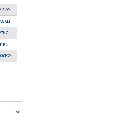
2.2KΩ
7.5KΩ
27KΩ
91KΩ
330KΩ