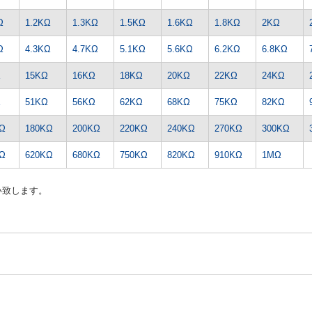
Ω
1.2KΩ
1.3KΩ
1.5KΩ
1.6KΩ
1.8KΩ
2KΩ
Ω
4.3KΩ
4.7KΩ
5.1KΩ
5.6KΩ
6.2KΩ
6.8KΩ
Ω
15KΩ
16KΩ
18KΩ
20KΩ
22KΩ
24KΩ
Ω
51KΩ
56KΩ
62KΩ
68KΩ
75KΩ
82KΩ
Ω
180KΩ
200KΩ
220KΩ
240KΩ
270KΩ
300KΩ
Ω
620KΩ
680KΩ
750KΩ
820KΩ
910KΩ
1MΩ
い致します。