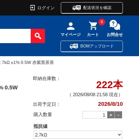
ログイン
配送状況を確認
0
マイページ
カート
お問合せ
BOMアップロード
kΩ ±1% 0.5W 赤紫黒茶茶
即納在庫数：
222本
 0.5W
（
2026/08/08 21:58
現在）
2026/8/10
出荷予定日：
購入数量
抵抗値