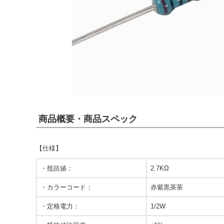
商品概要・商品スペック
【仕様】
・抵抗値：
2.7KΩ
・カラーコード：
赤紫黒茶茶
・定格電力：
1/2W