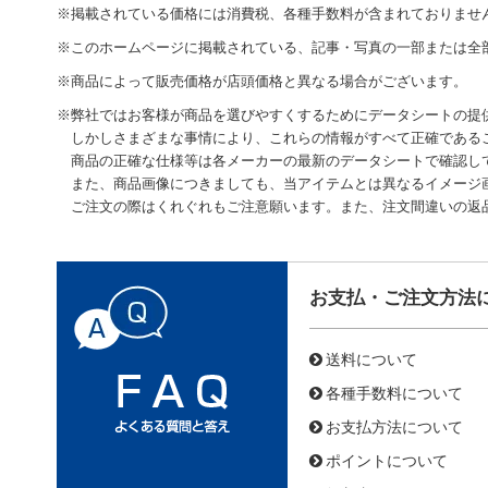
※掲載されている価格には消費税、各種手数料が含まれておりませ
※このホームページに掲載されている、記事・写真の一部または全
※商品によって販売価格が店頭価格と異なる場合がございます。
※弊社ではお客様が商品を選びやすくするためにデータシートの提
しかしさまざまな事情により、これらの情報がすべて正確である
商品の正確な仕様等は各メーカーの最新のデータシートで確認し
また、商品画像につきましても、当アイテムとは異なるイメージ
ご注文の際はくれぐれもご注意願います。また、注文間違いの返
お支払・ご注文方法
送料について
各種手数料について
お支払方法について
ポイントについて