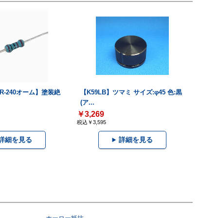
R-240オーム】塗装絶
【K59LB】ツマミ サイズ:φ45 色:黒
(ア...
￥3,269
税込￥3,595
詳細を見る
詳細を見る