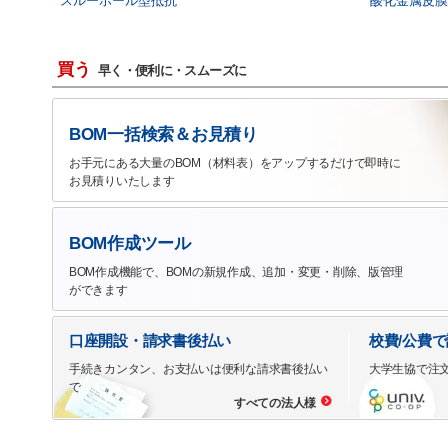
スルーホール型抵抗
酸化金属皮膜
買う
早く・便利に・スムーズに
BOM一括検索＆お見積り
お手元にある大量のBOM（材料表）をアップするだけで即時に
お見積りいたします
BOM作成ツール
BOM作成機能で、BOMの新規作成、追加・変更・削除、版管理
ができます
口座開設・請求書後払い
校費/公費
手続きカンタン、お支払いは便利な請求書後払い
大学生協で注
で
すべての法人様