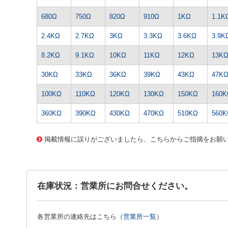
680Ω
750Ω
820Ω
910Ω
1KΩ
1.1K
2.4KΩ
2.7KΩ
3KΩ
3.3KΩ
3.6KΩ
3.9K
8.2KΩ
9.1KΩ
10KΩ
11KΩ
12KΩ
13K
30KΩ
33KΩ
36KΩ
39KΩ
43KΩ
47K
100KΩ
110KΩ
120KΩ
130KΩ
150KΩ
160K
360KΩ
390KΩ
430KΩ
470KΩ
510KΩ
560K
1401 0000000201588717
CK-0180 1/2WｷﾝﾋﾟR-2.7Kｵｰﾑ
掲載情報に誤りがございましたら、こちらからご指摘をお願
在庫状況：営業所にお問合せください。
各営業所の連絡先はこちら（
営業所一覧
）