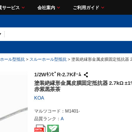
貫サービス
会社案内
ご利用ガイド
ホール型抵抗
>
スルーホール型抵抗
> 塗装絶縁形金属皮膜固定抵抗器 2.7
1/2WｷﾝﾋﾟR-2.7Kｵｰﾑ
塗装絶縁形金属皮膜固定抵抗器 2.7kΩ ±1%
赤紫黒茶茶
KOA
マルツコード：
M1401-
品質ランク：
A