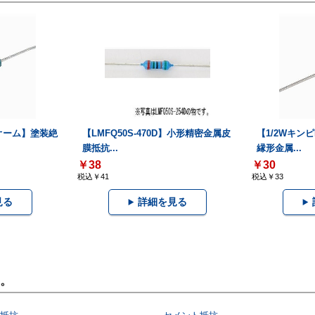
3Kオーム】塗装絶
【LMFQ50S-470D】小形精密金属皮
【1/2Wキンピ
膜抵抗...
縁形金属...
￥38
￥30
税込￥41
税込￥33
見る
詳細を見る
。