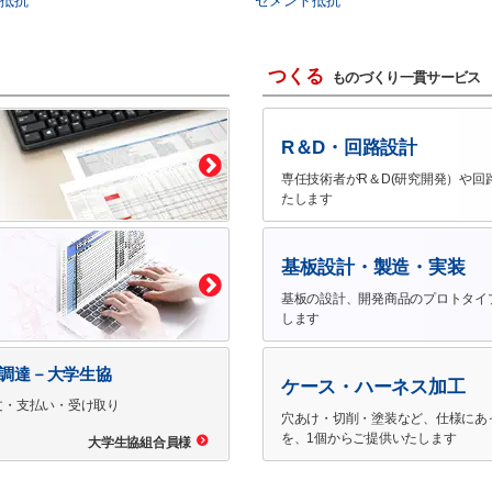
抵抗
セメント抵抗
つくる
ものづくり一貫サービス
R＆D・回路設計
専任技術者がR＆D(研究開発）や回
たします
基板設計・製造・実装
基板の設計、開発商品のプロトタイ
します
で調達－大学生協
ケース・ハーネス加工
文・支払い・受け取り
穴あけ・切削・塗装など、仕様にあ
を、1個からご提供いたします
大学生協組合員様