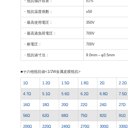
・抵抗値許容差：
±1%
・抵抗温度係数：
±50
・最高使用電圧：
350V
・最高過負荷電圧：
700V
・耐電圧：
700V
・抵抗値寸法：
9.0mm～φ3.5mm
■その他抵抗値<1/2W金属皮膜抵抗>
1Ω
1.2Ω
1.5Ω
1.8Ω
2Ω
2.2Ω
4.7Ω
5.1Ω
5.6Ω
6.2Ω
6.8Ω
7.5Ω
16Ω
18Ω
20Ω
22Ω
24Ω
27Ω
56Ω
62Ω
68Ω
75Ω
82Ω
91Ω
200Ω
220Ω
240Ω
270Ω
300Ω
330Ω