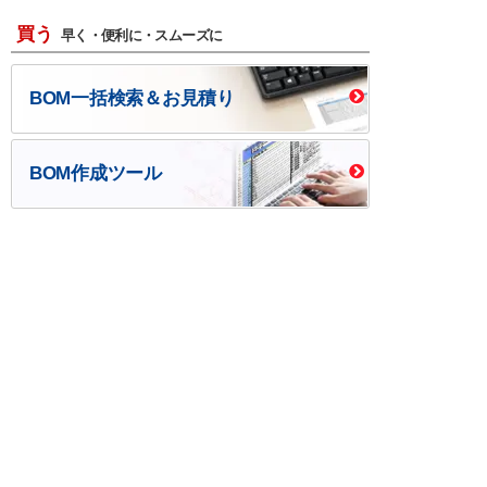
買う
早く・便利に・スムーズに
BOM一括検索＆お見積り
BOM作成ツール
口座開設・請求書
校費/公費で調達－
後払い
大学生協
つくる
ものづくり一貫サービス
R＆D・回路設計
基板設計・製造・実装