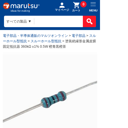
0
マイページ
MENU
カート
製品カテゴ
BOMで買
製品カテ
電子部品・半導体通販のマルツオンライン
>
電子部品
>
スル
ものづくり
ーホール型抵抗
>
スルーホール型抵抗
> 塗装絶縁形金属皮膜
BOMの使
半導体
固定抵抗器 360kΩ ±1% 0.5W 橙青黒橙茶
ファイルを
電子部品
会社案内
ものづくり
リストに入
電気部品
ヒアリング
ご利用ガイ
会社案内TO
作成済みB
コネクター
回路設計
目指す姿
お問い合わ
ご利用ガイ
ケース
組み込みソ
会社概要
はじめての
構造部材・
基板設計
拠点一覧
お支払方法
電線・配線
基板製造
法人事業
送料/手数
開発ツール
部品調達
DigiKey
ポイントに
キット
部品実装