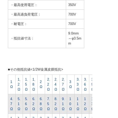
・最高使用電圧：
350V
・最高過負荷電圧：
700V
・耐電圧：
700V
9.0mm
・抵抗値寸法：
～φ3.5m
m
■その他抵抗値<1/2W金属皮膜抵抗>
1.
1.
1.
2.
2.
2.
3.
3.
3.
4.
1
2
3
2
5
8
2
4
7
3
6
9
3
Ω
Ω
Ω
Ω
Ω
Ω
Ω
Ω
Ω
Ω
Ω
Ω
Ω
4.
5.
5.
6.
6.
7.
8.
9.
1
1
1
1
1
7
1
6
2
8
5
2
1
0
1
2
3
5
Ω
Ω
Ω
Ω
Ω
Ω
Ω
Ω
Ω
Ω
Ω
Ω
Ω