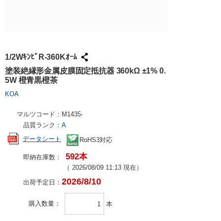
試作・量産
請求書での
工具・計測
ハーネス加
社会貢献
大学生協で
TRUSCO /
ケース加工
採用情報
パンチアウ
アズワン（
1/2WｷﾝﾋﾟR-360Kｵｰﾑ
交換・返品
SPICE
塗装絶縁形金属皮膜固定抵抗器 360kΩ ±1% 0.
5W 橙青黒橙茶
FAX・メ
日用品・ホ
KOA
PCサプラ
マルツコード：
M1435-
品質ランク：
A
データシート
RoHS3対応
592本
即納在庫数：
（
2026/08/09 11:13
現在）
2026/8/10
出荷予定日：
購入数量
本