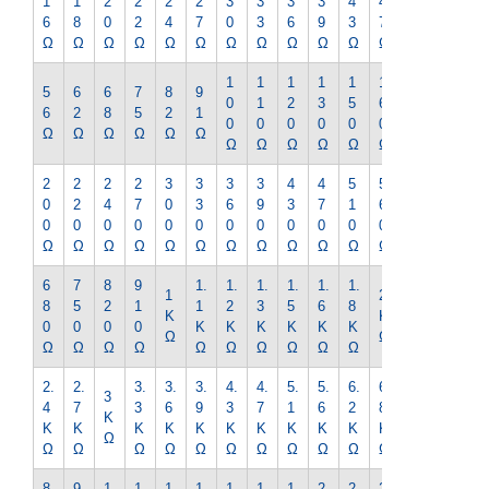
1
1
2
2
2
2
3
3
3
3
4
4
5
6
8
0
2
4
7
0
3
6
9
3
7
1
Ω
Ω
Ω
Ω
Ω
Ω
Ω
Ω
Ω
Ω
Ω
Ω
Ω
1
1
1
1
1
1
1
5
6
6
7
8
9
0
1
2
3
5
6
8
6
2
8
5
2
1
0
0
0
0
0
0
0
Ω
Ω
Ω
Ω
Ω
Ω
Ω
Ω
Ω
Ω
Ω
Ω
Ω
2
2
2
2
3
3
3
3
4
4
5
5
6
0
2
4
7
0
3
6
9
3
7
1
6
2
0
0
0
0
0
0
0
0
0
0
0
0
0
Ω
Ω
Ω
Ω
Ω
Ω
Ω
Ω
Ω
Ω
Ω
Ω
Ω
6
7
8
9
1.
1.
1.
1.
1.
1.
2.
1
2
8
5
2
1
1
2
3
5
6
8
2
K
K
0
0
0
0
K
K
K
K
K
K
K
Ω
Ω
Ω
Ω
Ω
Ω
Ω
Ω
Ω
Ω
Ω
Ω
Ω
2.
2.
3.
3.
3.
4.
4.
5.
5.
6.
6.
7.
3
4
7
3
6
9
3
7
1
6
2
8
5
K
K
K
K
K
K
K
K
K
K
K
K
K
Ω
Ω
Ω
Ω
Ω
Ω
Ω
Ω
Ω
Ω
Ω
Ω
Ω
8.
9.
1
1
1
1
1
1
1
2
2
2
2