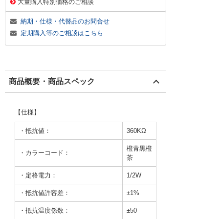
大量購入特別価格のご相談
納期・仕様・代替品のお問合せ
定期購入等のご相談はこちら
商品概要・商品スペック
【仕様】
・抵抗値：
360KΩ
橙青黒橙
・カラーコード：
茶
・定格電力：
1/2W
・抵抗値許容差：
±1%
・抵抗温度係数：
±50