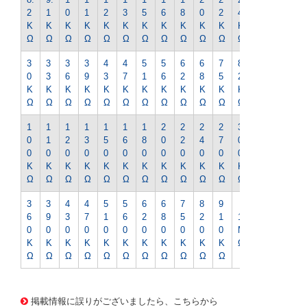
2
1
0
1
2
3
5
6
8
0
2
4
7
K
K
K
K
K
K
K
K
K
K
K
K
K
Ω
Ω
Ω
Ω
Ω
Ω
Ω
Ω
Ω
Ω
Ω
Ω
Ω
3
3
3
3
4
4
5
5
6
6
7
8
9
0
3
6
9
3
7
1
6
2
8
5
2
1
K
K
K
K
K
K
K
K
K
K
K
K
K
Ω
Ω
Ω
Ω
Ω
Ω
Ω
Ω
Ω
Ω
Ω
Ω
Ω
1
1
1
1
1
1
1
2
2
2
2
3
3
0
1
2
3
5
6
8
0
2
4
7
0
3
0
0
0
0
0
0
0
0
0
0
0
0
0
K
K
K
K
K
K
K
K
K
K
K
K
K
Ω
Ω
Ω
Ω
Ω
Ω
Ω
Ω
Ω
Ω
Ω
Ω
Ω
3
3
4
4
5
5
6
6
7
8
9
6
9
3
7
1
6
2
8
5
2
1
1
0
0
0
0
0
0
0
0
0
0
0
M
K
K
K
K
K
K
K
K
K
K
K
Ω
Ω
Ω
Ω
Ω
Ω
Ω
Ω
Ω
Ω
Ω
Ω
1435 0000000201588741
CK-0231 1/2WｷﾝﾋﾟR-36
0Kｵｰﾑ
掲載情報に誤りがございましたら、こちらから