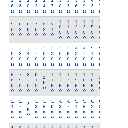
1
1
2
2
2
2
3
3
3
3
4
4
5
6
8
0
2
4
7
0
3
6
9
3
7
1
Ω
Ω
Ω
Ω
Ω
Ω
Ω
Ω
Ω
Ω
Ω
Ω
Ω
1
1
1
1
1
1
1
5
6
6
7
8
9
0
1
2
3
5
6
8
6
2
8
5
2
1
0
0
0
0
0
0
0
Ω
Ω
Ω
Ω
Ω
Ω
Ω
Ω
Ω
Ω
Ω
Ω
Ω
2
2
2
2
3
3
3
3
4
4
5
5
6
0
2
4
7
0
3
6
9
3
7
1
6
2
0
0
0
0
0
0
0
0
0
0
0
0
0
Ω
Ω
Ω
Ω
Ω
Ω
Ω
Ω
Ω
Ω
Ω
Ω
Ω
6
7
8
9
1.
1.
1.
1.
1.
1.
2.
1
2
8
5
2
1
1
2
3
5
6
8
2
K
K
0
0
0
0
K
K
K
K
K
K
K
Ω
Ω
Ω
Ω
Ω
Ω
Ω
Ω
Ω
Ω
Ω
Ω
Ω
2.
2.
3.
3.
3.
4.
4.
5.
5.
6.
6.
7.
3
4
7
3
6
9
3
7
1
6
2
8
5
K
K
K
K
K
K
K
K
K
K
K
K
K
Ω
Ω
Ω
Ω
Ω
Ω
Ω
Ω
Ω
Ω
Ω
Ω
Ω
8.
9.
1
1
1
1
1
1
1
2
2
2
2