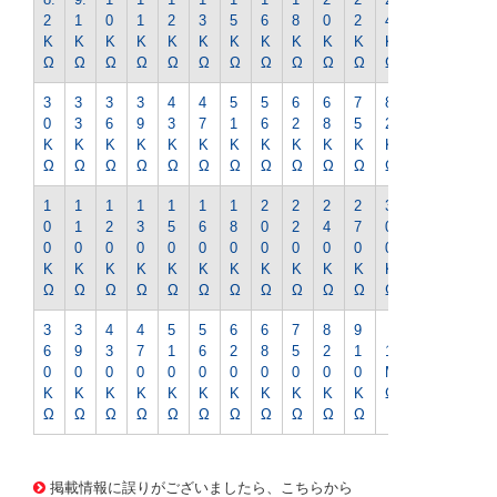
2
1
0
1
2
3
5
6
8
0
2
4
7
K
K
K
K
K
K
K
K
K
K
K
K
K
Ω
Ω
Ω
Ω
Ω
Ω
Ω
Ω
Ω
Ω
Ω
Ω
Ω
3
3
3
3
4
4
5
5
6
6
7
8
9
0
3
6
9
3
7
1
6
2
8
5
2
1
K
K
K
K
K
K
K
K
K
K
K
K
K
Ω
Ω
Ω
Ω
Ω
Ω
Ω
Ω
Ω
Ω
Ω
Ω
Ω
1
1
1
1
1
1
1
2
2
2
2
3
3
0
1
2
3
5
6
8
0
2
4
7
0
3
0
0
0
0
0
0
0
0
0
0
0
0
0
K
K
K
K
K
K
K
K
K
K
K
K
K
Ω
Ω
Ω
Ω
Ω
Ω
Ω
Ω
Ω
Ω
Ω
Ω
Ω
3
3
4
4
5
5
6
6
7
8
9
6
9
3
7
1
6
2
8
5
2
1
1
0
0
0
0
0
0
0
0
0
0
0
M
K
K
K
K
K
K
K
K
K
K
K
Ω
Ω
Ω
Ω
Ω
Ω
Ω
Ω
Ω
Ω
Ω
Ω
1472 0000000201588768
CK-0117 1/2WｷﾝﾋﾟR-6.2
ｵｰﾑ
掲載情報に誤りがございましたら、こちらから