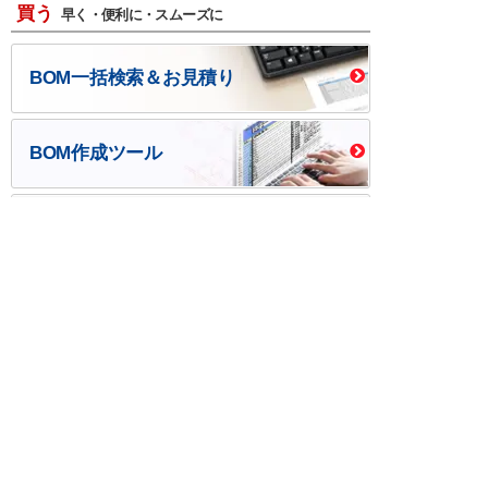
買う
早く・便利に・スムーズに
BOM一括検索＆お見積り
BOM作成ツール
口座開設・請求書
校費/公費で調達－
後払い
大学生協
つくる
ものづくり一貫サービス
R＆D・回路設計
基板設計・製造・実装