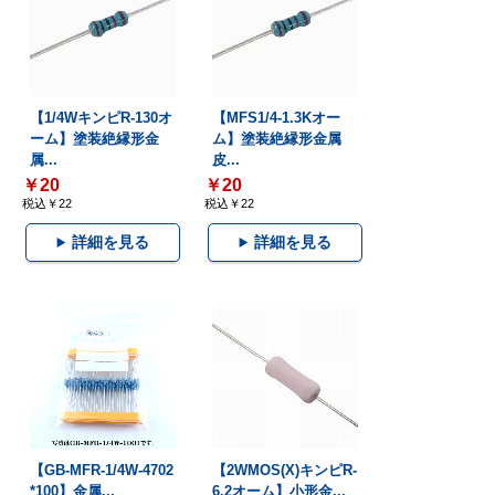
【1/4WキンピR-130オ
【MFS1/4-1.3Kオー
ーム】塗装絶縁形金
ム】塗装絶縁形金属
属...
皮...
￥20
￥20
税込￥22
税込￥22
詳細を見る
詳細を見る
【GB-MFR-1/4W-4702
【2WMOS(X)キンピR-
*100】金属...
6.2オーム】小形金...