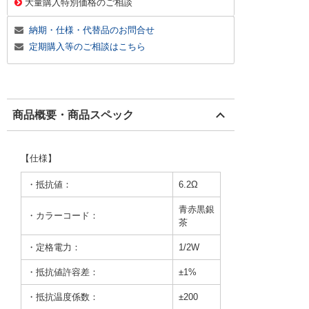
大量購入特別価格のご相談
納期・仕様・代替品のお問合せ
定期購入等のご相談はこちら
商品概要・商品スペック
【仕様】
・抵抗値：
6.2Ω
青赤黒銀
・カラーコード：
茶
・定格電力：
1/2W
・抵抗値許容差：
±1%
・抵抗温度係数：
±200