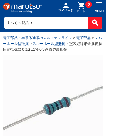
0
マイページ
MENU
カート
製品カテゴ
BOMで買
製品カテ
電子部品・半導体通販のマルツオンライン
>
電子部品
>
スル
ものづくり
ーホール型抵抗
>
スルーホール型抵抗
> 塗装絶縁形金属皮膜
BOMの使
半導体
固定抵抗器 6.2Ω ±1% 0.5W 青赤黒銀茶
ファイルを
電子部品
会社案内
ものづくり
リストに入
電気部品
ヒアリング
ご利用ガイ
会社案内TO
作成済みB
コネクター
回路設計
目指す姿
お問い合わ
ご利用ガイ
ケース
組み込みソ
会社概要
はじめての
構造部材・
基板設計
拠点一覧
お支払方法
電線・配線
基板製造
法人事業
送料/手数
開発ツール
部品調達
DigiKey
ポイントに
キット
部品実装