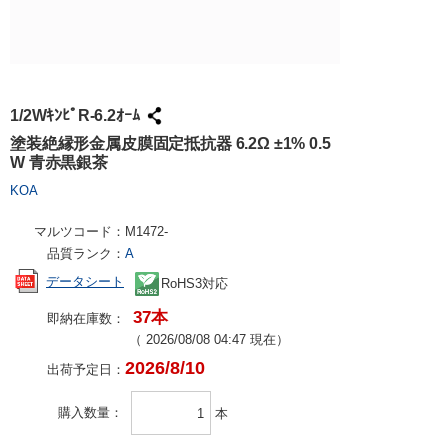
試作・量産
請求書での
工具・計測
ハーネス加
社会貢献
大学生協で
TRUSCO /
ケース加工
採用情報
パンチアウ
アズワン（
1/2WｷﾝﾋﾟR-6.2ｵｰﾑ
交換・返品
SPICE
塗装絶縁形金属皮膜固定抵抗器 6.2Ω ±1% 0.5
W 青赤黒銀茶
FAX・メ
日用品・ホ
KOA
PCサプラ
マルツコード：
M1472-
品質ランク：
A
データシート
RoHS3対応
37本
即納在庫数：
（
2026/08/08 04:47
現在）
2026/8/10
出荷予定日：
購入数量
本