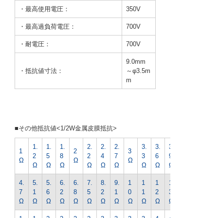
・最高使用電圧：
350V
・最高過負荷電圧：
700V
・耐電圧：
700V
9.0mm
・抵抗値寸法：
～φ3.5m
m
■その他抵抗値<1/2W金属皮膜抵抗>
1.
1.
1.
2.
2.
2.
3.
3.
3.
4.
1
2
3
2
5
8
2
4
7
3
6
9
3
Ω
Ω
Ω
Ω
Ω
Ω
Ω
Ω
Ω
Ω
Ω
Ω
Ω
4.
5.
5.
6.
6.
7.
8.
9.
1
1
1
1
1
7
1
6
2
8
5
2
1
0
1
2
3
5
Ω
Ω
Ω
Ω
Ω
Ω
Ω
Ω
Ω
Ω
Ω
Ω
Ω