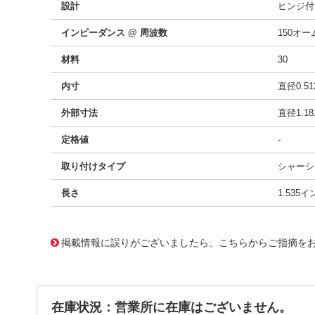
設計
ヒンジ付
インピーダンス @ 周波数
150オーム
材料
30
内寸
直径0.5
外部寸法
直径1.1
定格値
-
取り付けタイプ
シャーシ
長さ
1.535
14957657 0000000200966157
!041! ZCAT3035-1330
掲載情報に誤りがございましたら、こちらからご指摘を
在庫状況：営業所に在庫はございません。