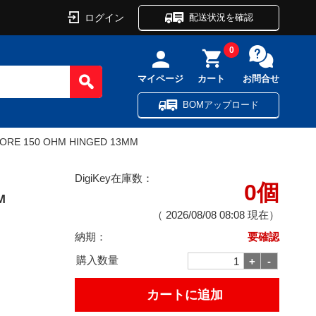
ログイン
配送状況を確認
0
マイページ
カート
お問合せ
BOMアップロード
CORE 150 OHM HINGED 13MM
DigiKey在庫数：
0個
M
（
2026/08/08 08:08
現在）
納期：
要確認
購入数量