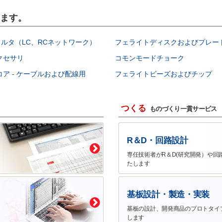
います。
Iフィルタ（LC、RCネットワーク）
フェライトディスクおよびプレー
クセサリ
コモンモードチョーク
ア - ケーブルおよび配線用
フェライトビーズおよびチップ
つくる
ものづくり一貫サービス
R＆D・回路設計
専任技術者がR＆D(研究開発）や回
たします
基板設計・製造・実装
基板の設計、開発商品のプロトタイ
します