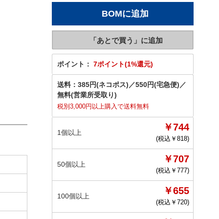
ポイント：
7ポイント(1%還元)
送料：
385円(ネコポス)
／
550円(宅急便)
／
無料(営業所受取り)
税別3,000円以上購入で送料無料
￥744
1個以上
(税込￥
818
)
￥707
50個以上
(税込￥
777
)
￥655
100個以上
(税込￥
720
)