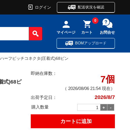
ログイン
配送状況を確認
0
マイページ
カート
お問合せ
BOMアップロード
ハーフピッチコネクタ(圧着式)68ピン
即納在庫数：
7個
式)68ピ
（
2026/08/06 21:54
現在）
2026/8/7
出荷予定日：
購入数量