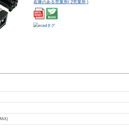
在庫のある営業所(
2営業所
)
MAX)