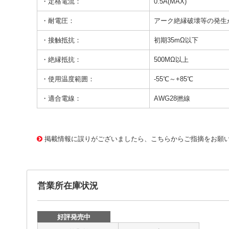
・定格電流：
0.5A(MAX)
・耐電圧：
アーク絶縁破壊等の発生
・接触抵抗：
初期35mΩ以下
・絶縁抵抗：
500MΩ以上
・使用温度範囲：
-55℃～+85℃
・適合電線：
AWG28撚線
15397 0000000000139124
DI-172 10168-6000EL
掲載情報に誤りがございましたら、こちらからご指摘をお願
営業所在庫状況
好評発売中