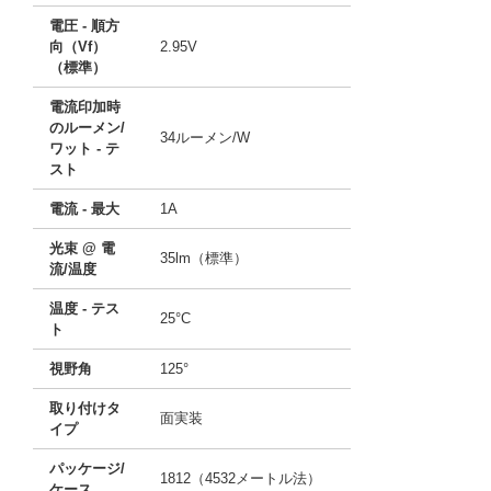
電圧 - 順方
向（Vf）
2.95V
（標準）
電流印加時
のルーメン/
34ルーメン/W
ワット - テ
スト
電流 - 最大
1A
光束 @ 電
35lm（標準）
流/温度
温度 - テス
25°C
ト
視野角
125°
取り付けタ
面実装
イプ
パッケージ/
1812（4532メートル法）
ケース