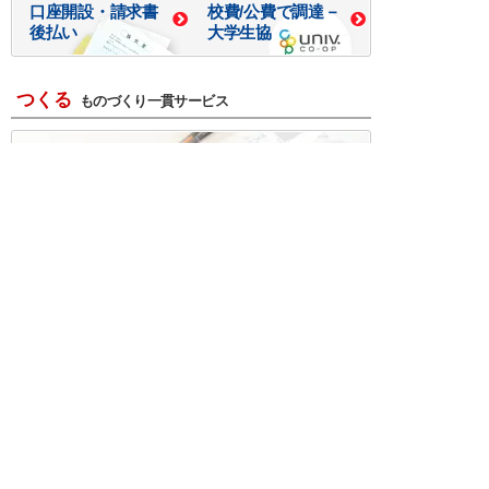
口座開設・請求書
校費/公費で調達－
後払い
大学生協
つくる
ものづくり一貫サービス
R＆D・回路設計
基板設計・製造・実装
ケース・ハーネス加工
※掲載されている価格には消費税、各種手数料が含まれ
ておりません。別途消費税およびお支払方法に応じた
手数料が必要になります。
※このホームページに掲載されている、記事・写真の一
部または全部をそのまま、または改変して利用・転