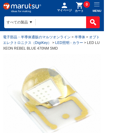
0
マイページ
MENU
カート
電子部品・半導体通販のマルツオンライン
>
半導体
>
オプト
エレクトロニクス（DigiKey）
>
LED照明 - カラー
> LED LU
XEON REBEL BLUE 470NM SMD