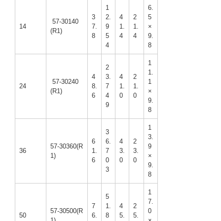
1
6.
3
2.
4
2
5
57-30140
14
7.
9
1.
1.
×
(R1)
8
5
4
4
9.
4
8
1
2
1.
4
3.
4
2
57-30240
1
24
8.
7
1.
1.
(R1)
×
6
4
0
0
9.
9
8
1
3
3.
6
6.
4
2
57-30360(R
9
36
1.
7
3.
3.
1)
×
6
0
0
0
9.
3
8
1
5
7.
7
1.
4
2
57-30500(R
0
50
6.
8
5.
5.
1)
×