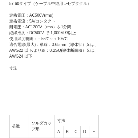
57-60タイプ（ケーブル中継用レセプタクル）
定格電圧：AC500V(rms)
定格電流：5A/コンタクト
耐電圧：AC1200V（rms）を1分間
絶縁抵抗：DC500V で 1,000M Ω以上
使用温度範囲：－55℃～＋105℃
適合電線(最大)：単線：0.65mm（導体径）又は、
AWG22 以下/より線：0.2SQ(導体断面積）又は、
AWG24 以下
寸法
寸法
ソルダカッ
芯数
プ形
A
B
C
D
E