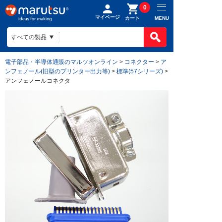
0
マイページ
MENU
カート
電子部品・半導体通販のマルツオンライン
>
コネクター
>
ア
ンフェノール(旧型のプリンター出力等)
>
標準(57シリーズ)
>
アンフェノールコネクタ