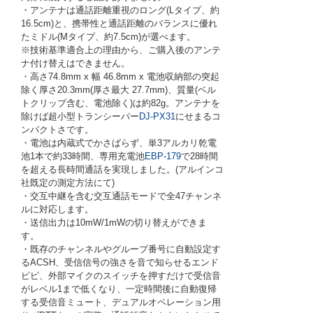
・アンテナは通話距離重視のロング(Lタイプ、約
16.5cm)と、携帯性と通話距離のバランスに優れ
たミドル(Mタイプ、約7.5cm)が選べます。
※技術基準適合上の理由から、ご購入後のアンテ
ナ付け替えはできません。
・高さ74.8mm x 幅 46.8mm x 電池収納部の突起
除く厚さ20.3mm(厚さ最大 27.7mm)、質量(ベル
トクリップ含む、電池除く)は約82g。アンテナを
除けば超小型トランシーバー
DJ-PX31
にせまるコ
ンパクトさです。
・電池は内蔵式でかさばらず、単3アルカリ乾電
池1本で約33時間、専用充電池
EBP-179
で28時間
を超える長時間通話を実現しました。(アルインコ
社既定の測定方法にて)
・交互中継を含む交互通話モードで全47チャンネ
ルに対応します。
・送信出力は10mW/1mWの切り替えができま
す。
・既存のチャンネルやグループ番号に自動設定す
るACSH、受信信号の強さを音で知らせるエンド
ピピ、外部マイクのスイッチを押すだけで受信音
がレベル1まで低くなり、一定時間後に自動復帰
する受信音ミュート、デュアルオペレーション用