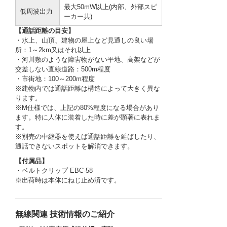
最大50mW以上(内部、外部スピ
低周波出力
ーカー共)
【通話距離の目安】
・水上、山頂、建物の屋上など見通しの良い場
所：1～2km又はそれ以上
・河川敷のような障害物がない平地、高架などが
交差しない直線道路：500m程度
・市街地：100～200m程度
※建物内では通話距離は構造によって大きく異な
ります。
※M仕様では、上記の80%程度になる場合があり
ます。特に人体に装着した時に差が顕著に表れま
す。
※別売の中継器を使えば通話距離を延ばしたり、
通話できないスポットを解消できます。
【付属品】
・ベルトクリップ EBC-58
※出荷時は本体にねじ止め済です。
無線関連 技術情報のご紹介