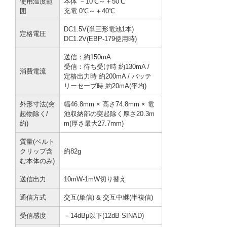
使用温度範
本体 －10℃～＋50℃
囲
充電 0℃～＋40℃
DC1.5V(単三形電池1本)
定格電圧
DC1.2V(EBP-179使用時)
送信：約150mA
受信：待ち受け時 約130mA /
消費電流
定格出力時 約200mA / バッテ
リーセーブ時 約20mA(平均)
外形寸法(突
幅46.8mm × 高さ74.8mm × 電
起物除く/
池収納部の突起除く厚さ20.3m
約)
m(厚さ最大27.7mm)
質量(ベルト
クリップ含
約82g
む本体のみ)
送信出力
10mW-1mW切り替え
通信方式
交互(単信) & 交互中継(半複信)
受信感度
－14dBμ以下(12dB SINAD)