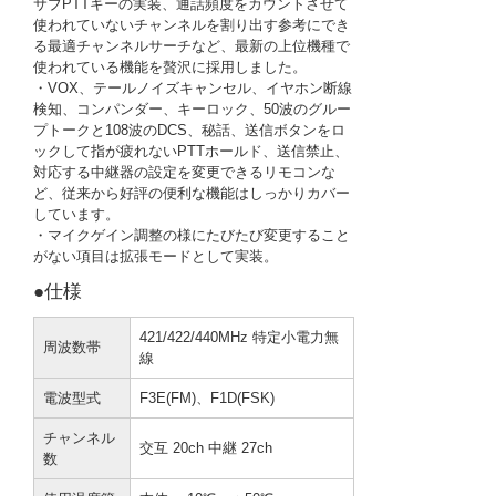
サブPTTキーの実装、通話頻度をカウントさせて
使われていないチャンネルを割り出す参考にでき
る最適チャンネルサーチなど、最新の上位機種で
使われている機能を贅沢に採用しました。
・VOX、テールノイズキャンセル、イヤホン断線
検知、コンパンダー、キーロック、50波のグルー
プトークと108波のDCS、秘話、送信ボタンをロ
ックして指が疲れないPTTホールド、送信禁止、
対応する中継器の設定を変更できるリモコンな
ど、従来から好評の便利な機能はしっかりカバー
しています。
・マイクゲイン調整の様にたびたび変更すること
がない項目は拡張モードとして実装。
●仕様
421/422/440MHz 特定小電力無
周波数帯
線
電波型式
F3E(FM)、F1D(FSK)
チャンネル
交互 20ch 中継 27ch
数