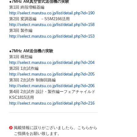
●7MHz AM真空管式送信機の実験
第1回 終段増幅器編
http://select.marutsu.co.jp/list/detail.php?id=190
第2回 変調器編 －SSM2166活用
http://select.marutsu.co.jp/list/detail.php?id=158
第3回 製作編
http://select.marutsu.co.jp/list/detail.php?id=153
●7MHz AM送信機の実験
第1回 構想編
http://select.marutsu.co.jp/list/detail.php?id=204
第2回 1次試作編
http://select.marutsu.co.jp/list/detail.php?id=205
第3回 2次試作 制御回路編
http://select.marutsu.co.jp/list/detail.php?id=206
第4回 2次試作 設計・製作編ーフェアチャイルド
KSC1815活用
http://select.marutsu.co.jp/list/detail.php?id=216
2177769 0000000201149133
BE-057 DJ-P321BM
掲載情報に誤りがございましたら、こちらから
ご指摘をお願い致します。