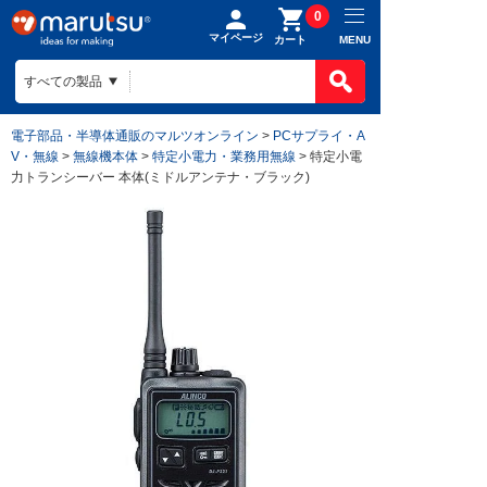
0
マイページ
MENU
カート
電子部品・半導体通販のマルツオンライン
>
PCサプライ・A
V・無線
>
無線機本体
>
特定小電力・業務用無線
> 特定小電
力トランシーバー 本体(ミドルアンテナ・ブラック)