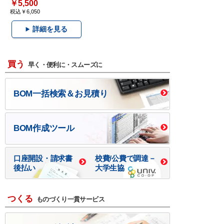
￥5,500
税込￥6,050
詳細を見る
買う
早く・便利に・スムーズに
BOM一括検索＆お見積り
BOM作成ツール
口座開設・請求書
校費/公費で調達－
後払い
大学生協
つくる
ものづくり一貫サービス