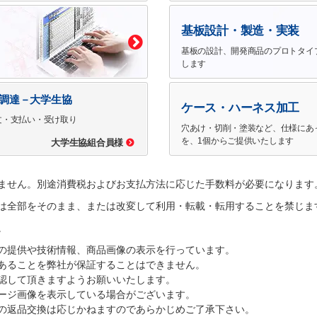
基板設計・製造・実装
基板の設計、開発商品のプロトタイ
します
で調達－大学生協
ケース・ハーネス加工
文・支払い・受け取り
穴あけ・切削・塗装など、仕様にあ
を、1個からご提供いたします
大学生協組合員様
ません。別途消費税およびお支払方法に応じた手数料が必要になります
は全部をそのまま、または改変して利用・転載・転用することを禁じま
。
の提供や技術情報、商品画像の表示を行っています。
あることを弊社が保証することはできません。
認して頂きますようお願いいたします。
ージ画像を表示している場合がございます。
の返品交換は応じかねますのであらかじめご了承下さい。