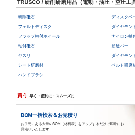
TRUSCO / 研削研磨用品（電動・油圧・空
研削砥石
ディスクペ
フェルトディスク
ダイヤモン
フラップ軸付ホイール
ナイロン軸
軸付砥石
超硬バー
ヤスリ
ダイヤモン
シート研磨材
ベルト研磨
ハンドブラシ
買う
早く・便利に・スムーズに
BOM一括検索＆お見積り
お手元にある大量のBOM（材料表）をアップするだけで即時にお
見積りいたします