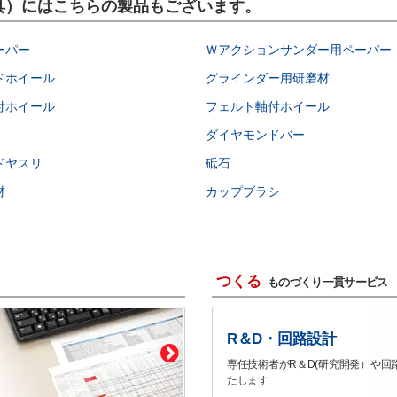
圧工具）にはこちらの製品もございます。
ーパー
Ｗアクションサンダー用ペーパー
ドホイール
グラインダー用研磨材
付ホイール
フェルト軸付ホイール
ダイヤモンドバー
ドヤスリ
砥石
材
カップブラシ
つくる
ものづくり一貫サービス
R＆D・回路設計
専任技術者がR＆D(研究開発）や回
たします