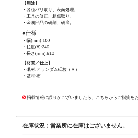
【用途】
・各種バリ取り、表面処理。
・工具の修正、粗傷取り。
・金属部品の研削、研磨。
●仕様
・幅(mm):100
・粒度(#):240
・長さ(mm):610
【材質／仕上】
・砥材:アランダム砥粒（Ａ）
・基材:布
2243673
!095! TEB100-610-A240
掲載情報に誤りがございましたら、こちらからご指摘を
在庫状況：営業所に在庫はございません。