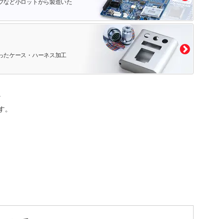
プなど小ロットから製造いた
ったケース・ハーネス加工
。
す。