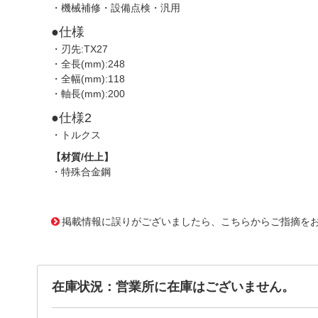
・機械補修・設備点検・汎用
●仕様
・刃先:TX27
・全長(mm):248
・全幅(mm):118
・軸長(mm):200
●仕様2
・トルクス
【材質/仕上】
・特殊合金鋼
2300663
!095! 023377
掲載情報に誤りがございましたら、こちらからご指摘を
在庫状況：営業所に在庫はございません。