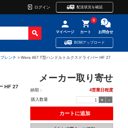
ログイン
配送状況を確認
0
マイページ
カート
お問合せ
BOMアップロード
ーブレンチ
> Wera 467 T型ハンドルトルクスドライバー HF 27
メーカー取り寄せ
HF 27
納期：
4営業日程度
購入数量