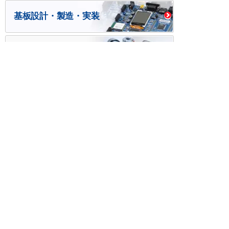
基板設計・製造・実装
ケース・ハーネス加工
※掲載されている価格には消費税、各種手数料が含まれ
ておりません。別途消費税およびお支払方法に応じた
手数料が必要になります。
※このホームページに掲載されている、記事・写真の一
部または全部をそのまま、または改変して利用・転
載・転用することを禁じます。
※商品によって販売価格が店頭価格と異なる場合がござ
います。
※弊社ではお客様が商品を選びやすくするためにデータ
シートの提供や技術情報、商品画像の表示を行ってい
ます。
しかしさまざまな事情により、これらの情報がすべて
正確であることを弊社が保証することはできません。