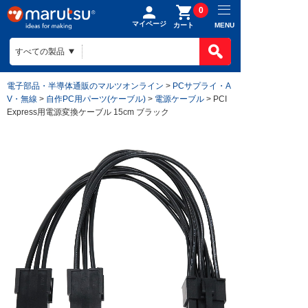
0
マイページ
MENU
カート
電子部品・半導体通販のマルツオンライン
>
PCサプライ・A
V・無線
>
自作PC用パーツ(ケーブル)
>
電源ケーブル
> PCI
Express用電源変換ケーブル 15cm ブラック