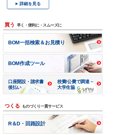
詳細を見る
買う
早く・便利に・スムーズに
BOM一括検索＆お見積り
BOM作成ツール
口座開設・請求書
校費/公費で調達－
後払い
大学生協
つくる
ものづくり一貫サービス
R＆D・回路設計