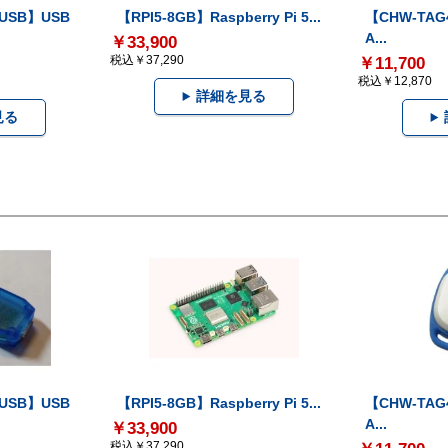
-USB】USB
【RPI5-8GB】Raspberry Pi 5...
【CHW-TAG4
A...
￥33,900
税込￥37,290
￥11,700
税込￥12,870
詳細を見る
見る
-USB】USB
【RPI5-8GB】Raspberry Pi 5...
【CHW-TAG4
A...
￥33,900
税込￥37,290