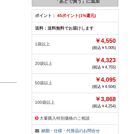
ポイント：
45ポイント(1%還元)
送料：
送料無料でお届けします
￥4,550
1袋以上
(税込￥
5,005
)
￥4,323
20袋以上
(税込￥
4,755
)
￥4,095
50袋以上
(税込￥
4,504
)
￥3,868
100袋以上
(税込￥
4,254
)
大量購入特別価格のご相談
納期・仕様・代替品のお問合せ