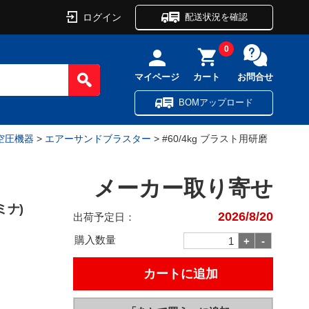
ログイン
配送状況を確認
0
マイページ
カート
お問合せ
BOMアップロード
空圧機器
>
エアーサンドブラスター
> #60/4kg ブラスト用研磨
メーカー取り寄せ
ミナ)
2026/8/20
出荷予定日：
購入数量