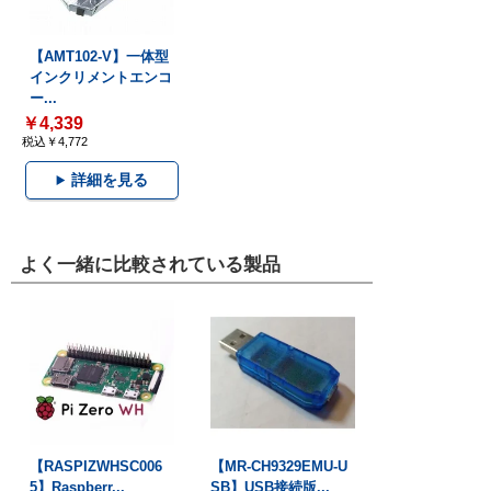
【AMT102-V】一体型
インクリメントエンコ
ー...
￥4,339
税込￥4,772
詳細を見る
よく一緒に比較されている製品
【RASPIZWHSC006
【MR-CH9329EMU-U
5】Raspberr...
SB】USB接続版...