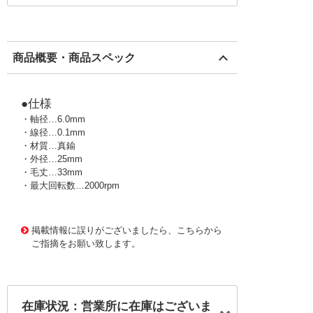
商品概要・商品スペック
●仕様
・軸径…6.0mm
・線径…0.1mm
・材質…真鍮
・外径…25mm
・毛丈…33mm
・最大回転数…2000rpm
2433166 0000000201406374
!163! EA819BT-24
掲載情報に誤りがございましたら、こちらから
ご指摘をお願い致します。
在庫状況：営業所に在庫はございま