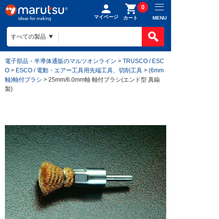
0
マイページ
MENU
カート
電子部品・半導体通販のマルツオンライン
>
TRUSCO / ESC
O
>
ESCO / 電動・エアー工具用先端工具、切削工具
>
(6mm
軸)軸付ブラシ
> 25mm/6.0mm軸 軸付ブラシ(エンド型 真鍮
製)