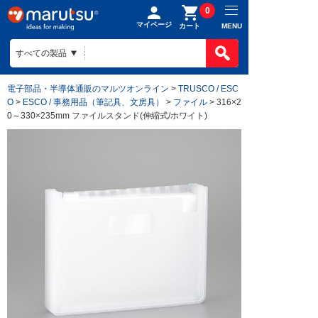
0
マイページ
MENU
カート
電子部品・半導体通販のマルツオンライン
>
TRUSCO / ESC
O
>
ESCO / 事務用品（筆記具、文房具）
>
ファイル
> 316×2
0～330×235mm ファイルスタンド(伸縮式/ホワイト)