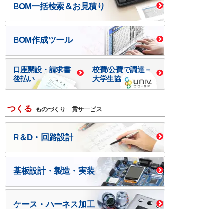
BOM一括検索＆お見積り
BOM作成ツール
口座開設・請求書
校費/公費で調達－
後払い
大学生協
つくる
ものづくり一貫サービス
R＆D・回路設計
基板設計・製造・実装
ケース・ハーネス加工