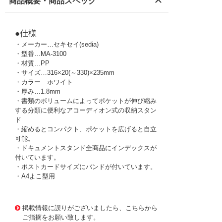
商品概要・商品スペック
●仕様
・メーカー…セキセイ(sedia)
・型番…MA-3100
・材質…PP
・サイズ…316×20(～330)×235mm
・カラー…ホワイト
・厚み…1.8mm
・書類のボリュームによってポケットが伸び縮み
する分類に便利なアコーディオン式の収納スタン
ド
・縮めるとコンパクト、ポケットを広げると自立
可能。
・ドキュメントスタンド全商品にインデックスが
付いています。
・ポストカードサイズにバンドが付いています。
・A4よこ型用
2472900 0000000201447480
!163! EA954TD-154
掲載情報に誤りがございましたら、こちらから
ご指摘をお願い致します。