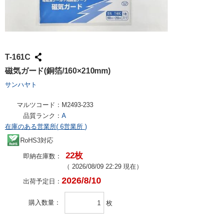
T-161C
磁気ガード(銅箔/160×210mm)
サンハヤト
マルツコード：
M2493-233
品質ランク：
A
在庫のある営業所(
6営業所
)
RoHS3対応
22枚
即納在庫数：
（
2026/08/09 22:29
現在）
2026/8/10
出荷予定日：
購入数量
枚