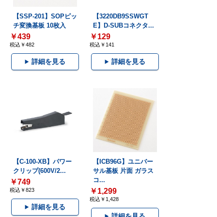
【SSP-201】SOPピッ
【3220DB9SSWGT
チ変換基板 10枚入
E】D-SUBコネクタ...
￥439
￥129
税込￥482
税込￥141
詳細を見る
詳細を見る
【C-100-XB】パワー
【ICB96G】ユニバー
クリップ(600V/2...
サル基板 片面 ガラス
コ...
￥749
税込￥823
￥1,299
税込￥1,428
詳細を見る
詳細を見る