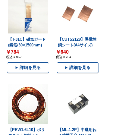
【T-31C】磁気ガード
【CUTS2129】導電性
(銅箔/30×1500mm)
銅シート(A4サイズ)
￥784
￥640
税込￥862
税込￥704
詳細を見る
詳細を見る
【PEW1.6L10】ポリ
【ML-1-2P】中継用ね