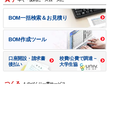
BOM一括検索＆お見積り
BOM作成ツール
口座開設・請求書
校費/公費で調達－
後払い
大学生協
つくる
ものづくり一貫サービス
R＆D・回路設計
基板設計・製造・実装