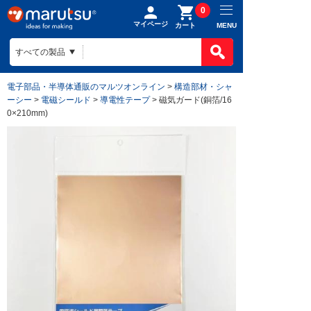
0
マイページ
MENU
カート
電子部品・半導体通販のマルツオンライン
>
構造部材・シャ
ーシー
>
電磁シールド
>
導電性テープ
> 磁気ガード(銅箔/16
0×210mm)