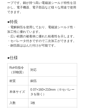
ープです。銅が持つ高い電磁波シールド特性を活
かし、電子機器、電子部品など様々な用途で使用
できます。
●特長
・電解銅箔を使用しており、電磁波シールド性・
加工性に優れています。
・広い範囲の被着体に優れた粘着性を示します。
・セパレータ付きですので二次加工ができます。
・銅箔面ははんだ付けが可能です。
●仕様
RoHS指令
対応
（10物質）
材質
銅箔
0.07×160×210mm（※セパレー
本体サイズ
タを除く）
入数
1枚