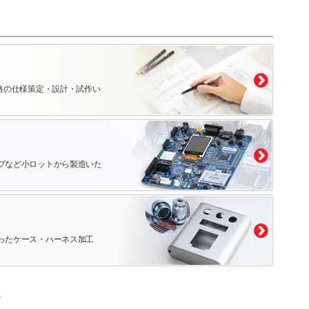
路の仕様策定・設計・試作い
プなど小ロットから製造いた
ったケース・ハーネス加工
。