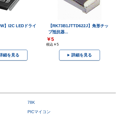
PW】I2C LEDドライ
【RK73B1JTTD622J】角形チッ
プ抵抗器...
￥5
税込￥5
詳細を見る
詳細を見る
78K
PICマイコン