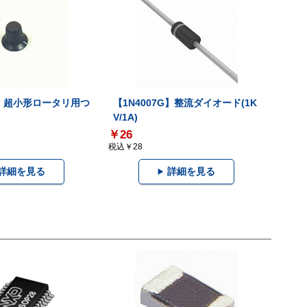
3K】超小形ロータリ用つ
【1N4007G】整流ダイオード(1K
V/1A)
￥26
税込￥28
詳細を見る
詳細を見る