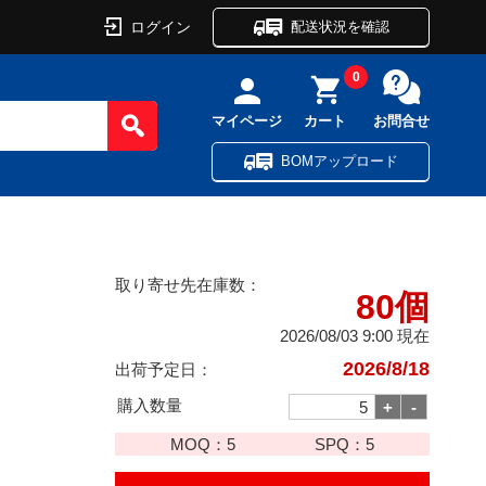
ログイン
配送状況を確認
0
マイページ
カート
お問合せ
BOMアップロード
取り寄せ先在庫数：
80個
2026/08/03 9:00 現在
2026/8/18
出荷予定日：
購入数量
MOQ：
5
SPQ：
5