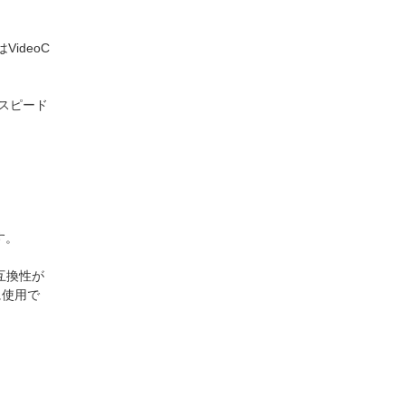
VideoC
にスピード
す。
に互換性が
に使用で