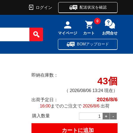
ログイン
配送状況を確認
0
マイページ
カート
お問合せ
BOMアップロード
即納在庫数：
43個
（
2026/08/06 13:24
現在）
2026/8/6
出荷予定日：
16:00
までのご注文で
2026/8/6
出荷
購入数量