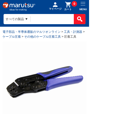
0
マイページ
MENU
カート
電子部品・半導体通販のマルツオンライン
>
工具・計測器
>
ケーブル圧着
>
その他のケーブル圧着工具
> 圧着工具