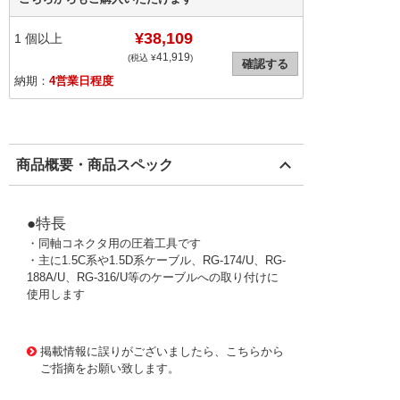
¥38,109
1
個以上
41,919
(税込 ¥
)
確認する
納期：
4営業日程度
商品概要・商品スペック
●特長
・同軸コネクタ用の圧着工具です
・主に1.5C系や1.5D系ケーブル、RG-174/U、RG-
188A/U、RG-316/U等のケーブルへの取り付けに
使用します
2745719 0000000201612171
!027! TA-16
掲載情報に誤りがございましたら、こちらから
ご指摘をお願い致します。