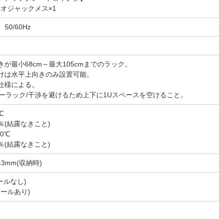
ディオジャックメス×1
 50/60Hz
が最小68cm～最大105cmまでのラック。
けは水平上向きのみ設置可能。
仕様による。
バーラック/干渉を避けるため上下に1Uスペースを空けること。
℃
％(結露なきこと)
60℃
％(結露なきこと)
H43mm(収納時)
レールなし)
クレールあり)