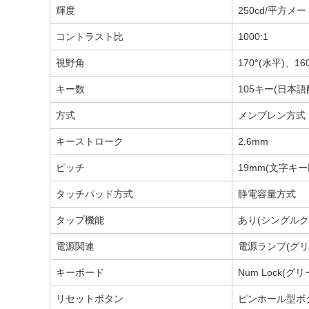
輝度
250cd/平方メ
コントラスト比
1000:1
視野角
170°(水平)、16
キー数
105キー(日本語
方式
メンブレン方式
キーストローク
2.6mm
ピッチ
19mm(文字キ
タッチパッド方式
静電容量方式
タップ機能
あり(シングル
電源関連
電源ランプ(グリ
キーボード
Num Lock(グリ
リセットボタン
ピンホール型ボ