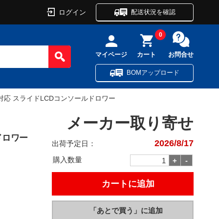
ログイン
配送状況を確認
0
マイページ
カート
お問合せ
BOMアップロード
GA対応 スライドLCDコンソールドロワー
メーカー取り寄せ
ドロワー
2026/8/17
出荷予定日：
購入数量