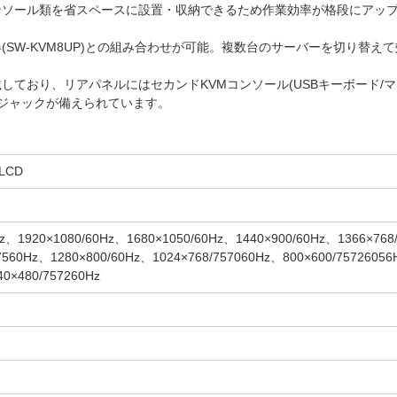
ンソール類を省スペースに設置・収納できるため作業効率が格段にアッ
SW-KVM8UP)との組み合わせが可能。複数台のサーバーを切り替え
しており、リアパネルにはセカンドKVMコンソール(USBキーボード/
ニジャックが備えられています。
LCD
Hz、1920×1080/60Hz、1680×1050/60Hz、1440×900/60Hz、1366×768
7560Hz、1280×800/60Hz、1024×768/757060Hz、800×600/7572605
40×480/757260Hz