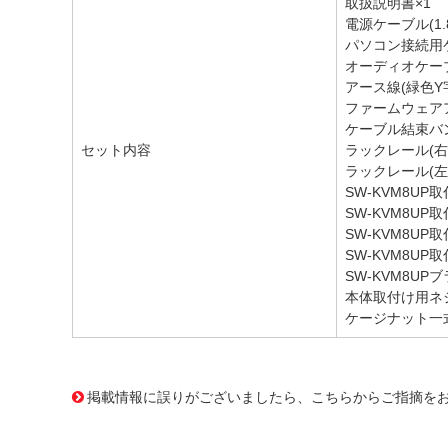
取扱説明書×1
電源ケーブル(1.8
パソコン接続用ケー
オーディオケーブル
アース線(緑色Y字)
ファームウェアア
ケーブル結束バン
セット内容
ラックレール(右
ラックレール(左
SW-KVM8UP
SW-KVM8UP
SW-KVM8UP
SW-KVM8UP
SW-KVM8UP
本体取付け用ネジ
ケージナット一式(
2778180 0000000201661783
!064! SW-KVMVDR
掲載情報に誤りがございましたら、こちらからご指摘を