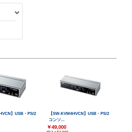
HVCN】USB・PS/2
【SW-KVM4HVCN】USB・PS/2
コンソ...
￥49,000