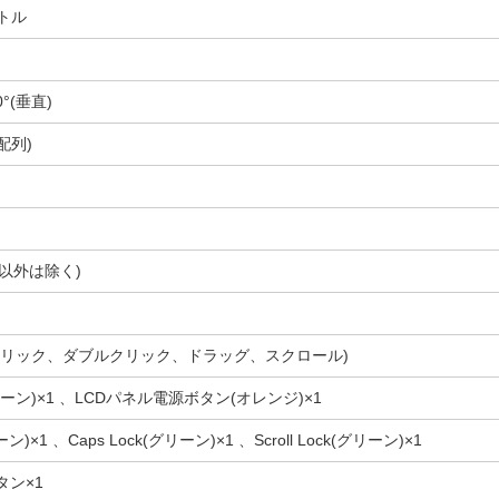
ートル
0°(垂直)
配列)
ー以外は除く)
クリック、ダブルクリック、ドラッグ、スクロール)
ーン)×1 、LCDパネル電源ボタン(オレンジ)×1
ーン)×1 、Caps Lock(グリーン)×1 、Scroll Lock(グリーン)×1
タン×1