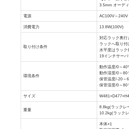
3.5mm オー
電源
AC100V～240V
消費電力
13.8W(100V)
対応ラック奥行き
ラックへ取り付
取り付け条件
水平度はラック
19インチサー
動作温度/0～40
動作湿度/0～80
環境条件
保管温度/-20～
保管湿度/0～80
サイズ
W481×D477×
8.8kg(ラック
重量
10.2kg(ラッ
本体×1