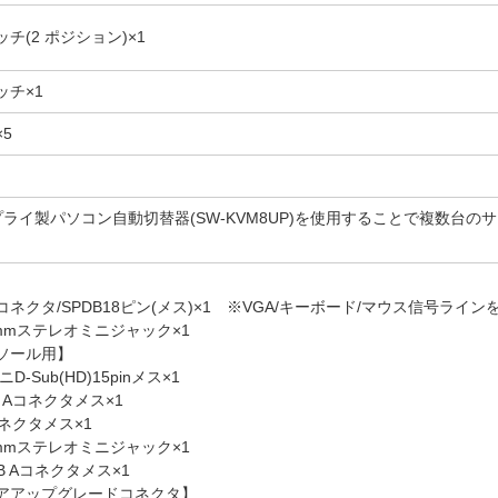
チ(2 ポジション)×1
ッチ×1
5
ライ製パソコン自動切替器(SW-KVM8UP)を使用することで複数台の
ネクタ/SPDB18ピン(メス)×1 ※VGA/キーボード/マウス信号ライン
5mmステレオミニジャック×1
ソール用】
-Sub(HD)15pinメス×1
 Aコネクタメス×1
コネクタメス×1
5mmステレオミニジャック×1
SB Aコネクタメス×1
アアップグレードコネクタ】