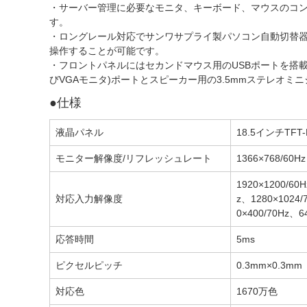
・サーバー管理に必要なモニタ、キーボード、マウスのコ
す。
・ロングレール対応でサンワサプライ製パソコン自動切替器(
操作することが可能です。
・フロントパネルにはセカンドマウス用のUSBポートを搭載
びVGAモニタ)ポートとスピーカー用の3.5mmステレオミ
●仕様
液晶パネル
18.5インチTFT-
モニター解像度/リフレッシュレート
1366×768/60Hz
1920×1200/60
対応入力解像度
z、1280×1024/
0×400/70Hz、6
応答時間
5ms
ピクセルピッチ
0.3mm×0.3mm
対応色
1670万色