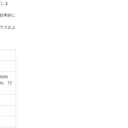
プしま
て効率的に
マウスおよ
/60H
6Hz、72