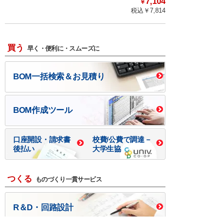
7,104
￥
税込￥
7,814
買う
早く・便利に・スムーズに
BOM一括検索＆お見積り
BOM作成ツール
口座開設・請求書
校費/公費で調達－
後払い
大学生協
つくる
ものづくり一貫サービス
R＆D・回路設計