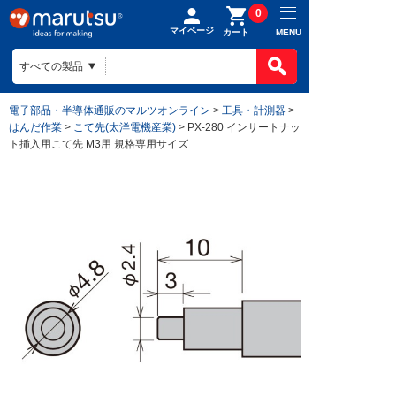
0
マイページ
MENU
カート
電子部品・半導体通販のマルツオンライン
>
工具・計測器
>
はんだ作業
>
こて先(太洋電機産業)
> PX-280 インサートナッ
ト挿入用こて先 M3用 規格専用サイズ