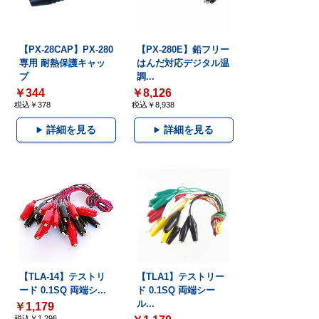
【PX-28CAP】PX-280
【PX-280E】鉛フリー
専用 耐熱保護キャッ
はんだ対応デジタル温
プ
調...
￥344
￥8,126
税込￥378
税込￥8,938
詳細を見る
詳細を見る
【TLA-14】テストリ
【TLA1】テストリー
ード 0.1SQ 両端シ...
ド 0.1SQ 両端シー
ル...
￥1,179
税込￥1,296