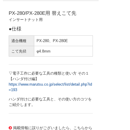
PX-280/PX-280E用 替えこて先
インサートナット用
●仕様
適合機種
PX-280、PX-280E
こて先径
φ4.8mm
▽電子工作に必要な工具の種類と使い方 その１
【ハンダ付け編】
https://www.marutsu.co.jp/select/list/detail.php?id
=193
ハンダ付けに必要な工具と、その使い方のコツを
ご紹介します。
2792674 0000000201690975
!001! PX-28T-NM3
掲載情報に誤りがございましたら、こちらから