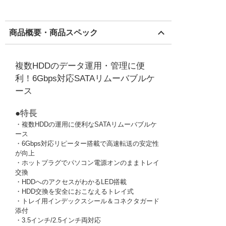
商品概要・商品スペック
複数HDDのデータ運用・管理に便
利！6Gbps対応SATAリムーバブルケ
ース
●特長
・複数HDDの運用に便利なSATAリムーバブルケ
ース
・6Gbps対応リピーター搭載で高速転送の安定性
が向上
・ホットプラグでパソコン電源オンのままトレイ
交換
・HDDへのアクセスがわかるLED搭載
・HDD交換を安全におこなえるトレイ式
・トレイ用インデックスシール＆コネクタガード
添付
・3.5インチ/2.5インチ両対応