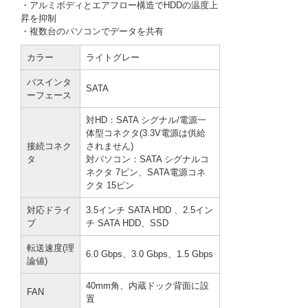
・アルミボディとエアフロー構造でHDDの温度上
昇を抑制
・複数台のパソコンでデータを共有
カラー
ライトグレー
バスインタ
SATA
ーフェース
対HD：SATA シグナル/電源一
体型コネクタ(3.3V電源は供給
接続コネク
されません)
タ
対パソコン：SATA シグナルコ
ネクタ 7ピン、SATA電源コネ
クタ 15ピン
対応ドライ
3.5インチ SATA HDD 、2.5イン
ブ
チ SATA HDD、SSD
転送速度(理
6.0 Gbps、3.0 Gbps、1.5 Gbps
論値)
40mm角、内蔵ドック背面に設
FAN
置