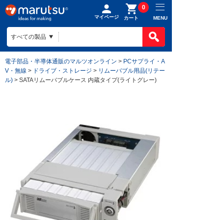
0
マイページ
MENU
カート
電子部品・半導体通販のマルツオンライン
>
PCサプライ・A
V・無線
>
ドライブ・ストレージ
>
リムーバブル用品(リテー
ル)
> SATAリムーバブルケース 内蔵タイプ(ライトグレー)