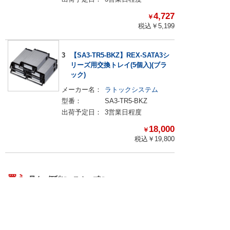
4,727
￥
税込￥
5,199
3
【SA3-TR5-BKZ】REX-SATA3シ
リーズ用交換トレイ(5個入)(ブラ
ック)
メーカー名：
ラトックシステム
型番：
SA3-TR5-BKZ
出荷予定日：
3営業日程度
18,000
￥
税込￥
19,800
買う
早く・便利に・スムーズに
BOM一括検索＆お見積り