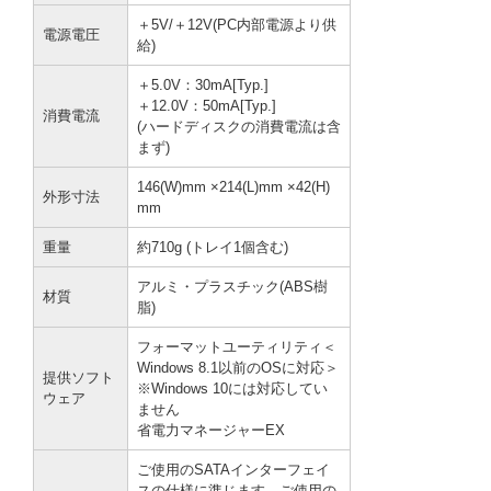
＋5V/＋12V(PC内部電源より供
電源電圧
給)
＋5.0V：30mA[Typ.]
＋12.0V：50mA[Typ.]
消費電流
(ハードディスクの消費電流は含
まず)
146(W)mm ×214(L)mm ×42(H)
外形寸法
mm
重量
約710g (トレイ1個含む)
アルミ・プラスチック(ABS樹
材質
脂)
フォーマットユーティリティ＜
Windows 8.1以前のOSに対応＞
提供ソフト
※Windows 10には対応してい
ウェア
ません
省電力マネージャーEX
ご使用のSATAインターフェイ
スの仕様に準じます。ご使用の