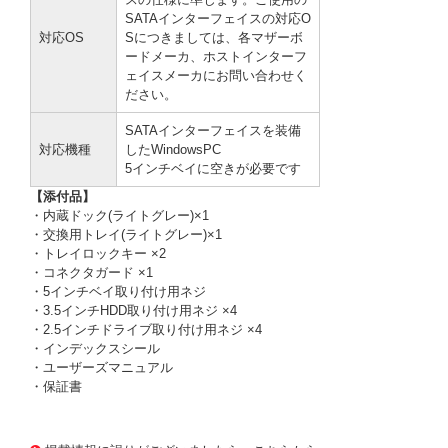
SATAインターフェイスの対応O
対応OS
Sにつきましては、各マザーボ
ードメーカ、ホストインターフ
ェイスメーカにお問い合わせく
ださい。
SATAインターフェイスを装備
対応機種
したWindowsPC
5インチベイに空きが必要です
【添付品】
・内蔵ドック(ライトグレー)×1
・交換用トレイ(ライトグレー)×1
・トレイロックキー ×2
・コネクタガード ×1
・5インチベイ取り付け用ネジ
・3.5インチHDD取り付け用ネジ ×4
・2.5インチドライブ取り付け用ネジ ×4
・インデックスシール
・ユーザーズマニュアル
・保証書
2847953 0000000201759638
!162! SA3-RC1-LGZ