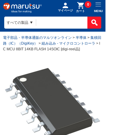
0
マイページ
MENU
カート
電子部品・半導体通販のマルツオンライン
>
半導体
>
集積回
路（IC）（DigiKey）
>
組み込み - マイクロコントローラ
> I
C MCU 8BIT 14KB FLASH 14SOIC [digi-reel品]