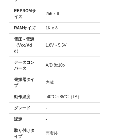
EEPROMサ
256 x 8
イズ
RAMサイズ
1K x 8
電圧 - 電源
（Vcc/Vd
1.8V～5.5V
d）
データコン
A/D 8x10b
バータ
発振器タイ
内蔵
プ
動作温度
-40°C～85°C（TA）
グレード
-
認定
-
取り付けタ
面実装
イプ