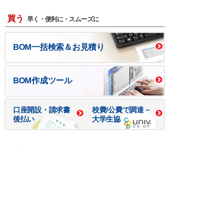
買う
早く・便利に・スムーズに
BOM一括検索＆お見積り
BOM作成ツール
口座開設・請求書
校費/公費で調達－
後払い
大学生協
つくる
ものづくり一貫サービス
R＆D・回路設計
基板設計・製造・実装