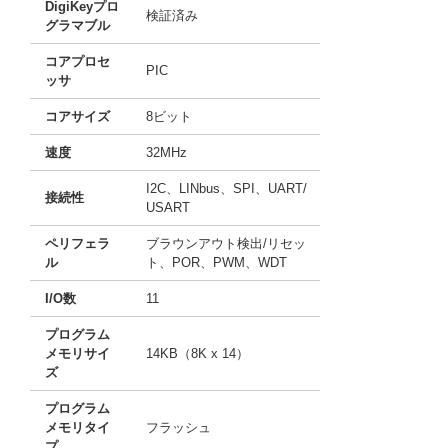
DigiKeyプロ
検証済み
グラマブル
コアプロセ
PIC
ッサ
コアサイズ
8ビット
速度
32MHz
I2C、LINbus、SPI、UART/
接続性
USART
ペリフェラ
ブラウンアウト検出/リセッ
ル
ト、POR、PWM、WDT
I/O数
11
プログラム
メモリサイ
14KB（8K x 14）
ズ
プログラム
メモリタイ
フラッシュ
プ