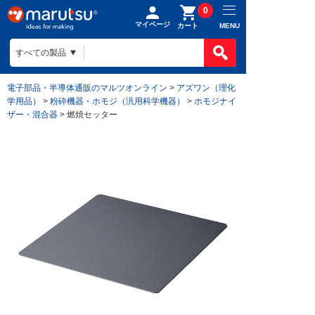
0
マイページ
MENU
カート
電子部品・半導体通販のマルツオンライン
>
アズワン（理化
学用品）
>
粉砕機器・ホモジ（汎用科学機器）
>
ホモジナイ
ザー・混合器
> 燃焼セッター