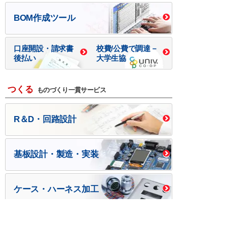
BOM作成ツール
口座開設・請求書
校費/公費で調達－
後払い
大学生協
つくる
ものづくり一貫サービス
R＆D・回路設計
基板設計・製造・実装
ケース・ハーネス加工
※掲載されている価格には消費税、各種手数料が含まれ