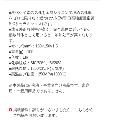
●炭化ケイ素の気孔を金属シリコンで埋め気孔率
をゼロに限りなく近づけたNEWSIC(高強度緻密質
SiC系セラミックス)です。
●遠赤外線放射率が高く、完全黒体に近いため、
熱放射体として用いると、加熱効率が高くなりま
す。
●サイズ(mm)：150×150×1.5
●重量(g)：100
●入数：1個
●化学組成：SiC/80%、Si/20%
●耐熱温度：1350℃以下(大気中)
●高温曲げ強度：250MPa(1300℃)
※本製品は研究者・事業者向け商品です。家庭
用・一般用商品ではありません。
3066432 0000000201990165
!072! ERR-1101-20
掲載情報に誤りがございましたら、こちらから
ご指摘をお願い致します。