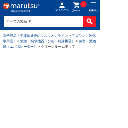
0
マイページ
MENU
カート
電子部品・半導体通販のマルツオンライン
>
アズワン（理化
学用品）
>
濃縮・純水機器（分析・特殊機器）
>
蒸留・濃縮
器（エバポレーター）
> クリーンルームモップ