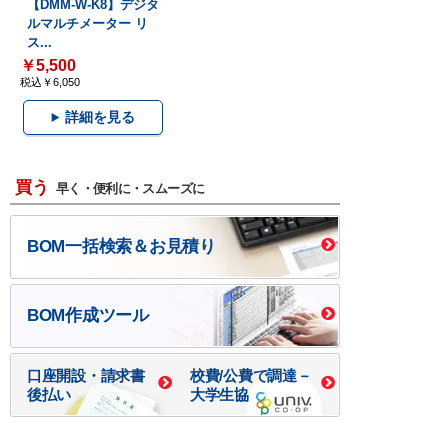
【DMM-W-K8】デジタ
ルマルチメーター リ
ス...
￥5,500
税込￥6,050
詳細を見る
買う
早く・便利に・スムーズに
BOM一括検索＆お見積り
BOM作成ツール
口座開設・請求書
校費/公費で調達－
後払い
大学生協