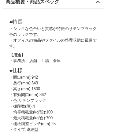
商品概要・商品スペック
●特長
・シックな色合いと質感が特徴のサテンブラック
色のラックです。
・オフィスの備品やファイルの整理収納に最適で
す。
【用途】
・事務所、店舗、工場、倉庫
●仕様
・間口(mm):942
・奥行(mm):343
・高さ(mm):1500
・有効間口(mm):862
・色:サテンブラック
・棚段数(段):4
・均等積載量(kg/段):100
・最大積載量(kg/台):700
・棚板調整ピッチ(mm):25
・タイプ:連結型