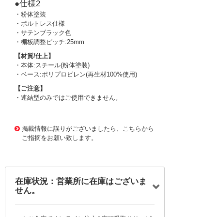
●仕様2
・粉体塗装
・ボルトレス仕様
・サテンブラック色
・棚板調整ピッチ:25mm
【材質/仕上】
・本体:スチール(粉体塗装)
・ベース:ポリプロピレン(再生材100%使用)
【ご注意】
・連結型のみではご使用できません。
3120974 0000000202046827
!095! M1-5334B-SB
掲載情報に誤りがございましたら、こちらから
ご指摘をお願い致します。
在庫状況：営業所に在庫はございま
せん。