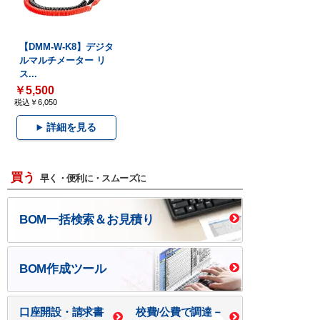
【DMM-W-K8】デジタ
ルマルチメーター リ
ス...
￥5,500
税込￥6,050
詳細を見る
買う
早く・便利に・スムーズに
BOM一括検索＆お見積り
BOM作成ツール
口座開設・請求書
校費/公費で調達－