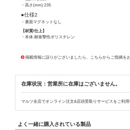
・高さ(mm):235
●仕様2
・裏面マグネットなし
【材質/仕上】
・本体:耐衝撃性ポリスチレン
3127894 0000000202053704
!095! TCBN-23E-BK
掲載情報に誤りがございましたら、こちらからご指摘を
在庫状況：営業所に在庫はございません。
マルツ全店でオンライン注文&店頭受取りサービスをご利用
よく一緒に購入されている製品