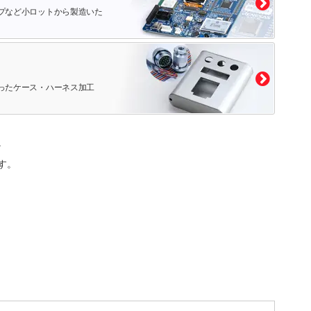
プなど小ロットから製造いた
ったケース・ハーネス加工
。
す。