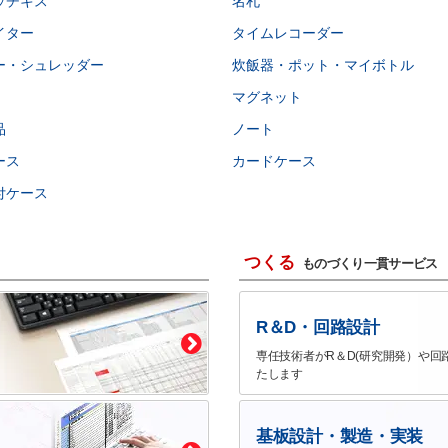
ッチキス
名札
イター
タイムレコーダー
ー・シュレッダー
炊飯器・ポット・マイボトル
マグネット
品
ノート
ース
カードケース
付ケース
つくる
ものづくり一貫サービス
R＆D・回路設計
専任技術者がR＆D(研究開発）や回
たします
基板設計・製造・実装