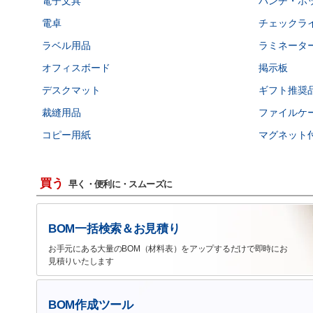
電子文具
パンチ・ホ
電卓
チェックラ
ラベル用品
ラミネータ
オフィスボード
掲示板
デスクマット
ギフト推奨
裁縫用品
ファイルケ
コピー用紙
マグネット
買う
早く・便利に・スムーズに
BOM一括検索＆お見積り
お手元にある大量のBOM（材料表）をアップするだけで即時にお
見積りいたします
BOM作成ツール