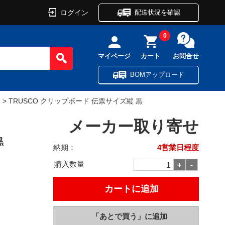
ログイン
配送状況を確認
0
マイページ
カート
お問合せ
BOMアップロード
ド
> TRUSCO クリップボード 伝票サイズ縦 黒
メーカー取り寄せ
黒
納期：
4営業日程度
購入数量