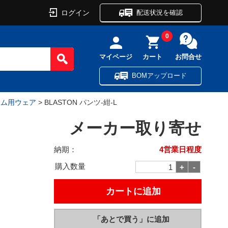
ログイン
配送状況を確認
0
マイページ
カート
お問合せ
BOMアップロード
ーム用ウェア
> BLASTON パンツ-紺-L
メーカー取り寄せ
納期：
4営業日程度
購入数量