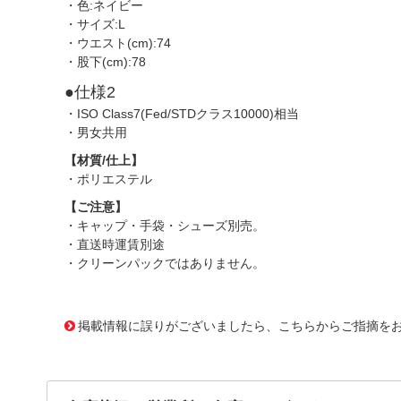
・色:ネイビー
・サイズ:L
・ウエスト(cm):74
・股下(cm):78
●仕様2
・ISO Class7(Fed/STDクラス10000)相当
・男女共用
【材質/仕上】
・ポリエステル
【ご注意】
・キャップ・手袋・シューズ別売。
・直送時運賃別途
・クリーンパックではありません。
3170977 0000000202097944
!095! BSC-50001-N-L
掲載情報に誤りがございましたら、こちらからご指摘を