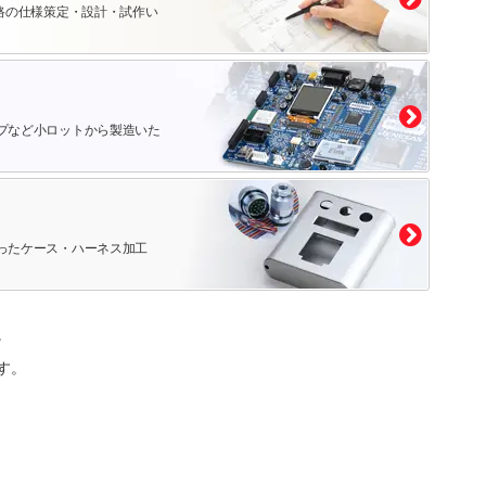
路の仕様策定・設計・試作い
プなど小ロットから製造いた
ったケース・ハーネス加工
。
す。