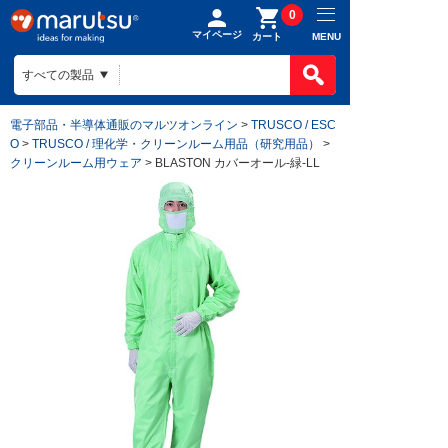
0
マイページ
MENU
カート
電子部品・半導体通販のマルツオンライン
>
TRUSCO / ESC
O
>
TRUSCO / 理化学・クリーンルーム用品（研究用品）
>
クリーンルーム用ウェア
> BLASTON カバーオール-緑-LL