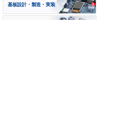
基板設計・製造・実装
ケース・ハーネス加工
※掲載されている価格には消費税、各種手数料が含まれ
ておりません。別途消費税およびお支払方法に応じた
手数料が必要になります。
※このホームページに掲載されている、記事・写真の一
部または全部をそのまま、または改変して利用・転
載・転用することを禁じます。
※商品によって販売価格が店頭価格と異なる場合がござ
います。
※弊社ではお客様が商品を選びやすくするためにデータ
シートの提供や技術情報、商品画像の表示を行ってい
ます。
しかしさまざまな事情により、これらの情報がすべて
正確であることを弊社が保証することはできません。
商品の正確な仕様等は各メーカーの最新のデータシー