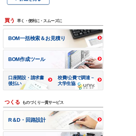
買う
早く・便利に・スムーズに
BOM一括検索＆お見積り
BOM作成ツール
口座開設・請求書
校費/公費で調達－
後払い
大学生協
つくる
ものづくり一貫サービス
R＆D・回路設計