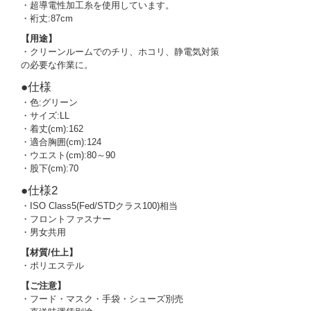
・超導電性加工糸を使用しています。
・裄丈:87cm
【用途】
・クリーンルームでのチリ、ホコリ、静電気対策
の必要な作業に。
●仕様
・色:グリーン
・サイズ:LL
・着丈(cm):162
・適合胸囲(cm):124
・ウエスト(cm):80～90
・股下(cm):70
●仕様2
・ISO Class5(Fed/STDクラス100)相当
・フロントファスナー
・男女共用
【材質/仕上】
・ポリエステル
【ご注意】
・フード・マスク・手袋・シューズ別売