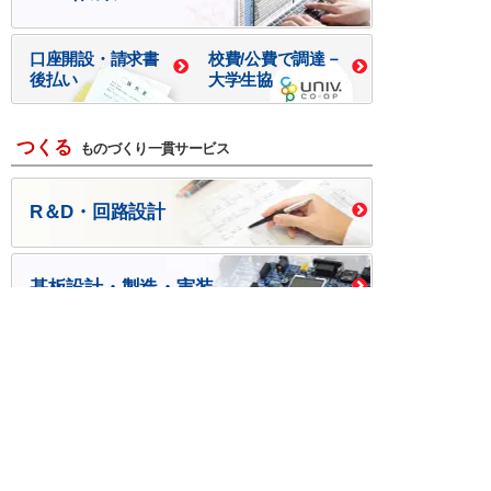
口座開設・請求書
校費/公費で調達－
後払い
大学生協
つくる
ものづくり一貫サービス
R＆D・回路設計
基板設計・製造・実装
ケース・ハーネス加工
※掲載されている価格には消費税、各種手数料が含まれ
ておりません。別途消費税およびお支払方法に応じた
手数料が必要になります。