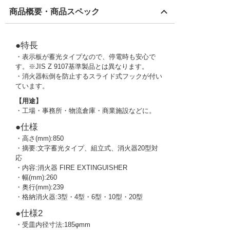
商品概要・商品スペック
●特長
・表示板が蓄光タイプなので、停電時も安心で
す。※JIS Z 9107基準製品とは異なります。
・消火器転倒を防止するスライド式フックが付い
ています。
【用途】
・工場・事務所・物流倉庫・商業施設などに。
●仕様
・高さ(mm):850
・摘要:文字蓄光タイプ、組立式、消火器20型対
応
・内容:消火器 FIRE EXTINGUISHER
・幅(mm):260
・奥行(mm):239
・格納消火器:3型・4型・6型・10型・20型
●仕様2
・受皿内径寸法:185φmm