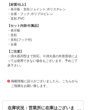
【材質/仕上】
・表示板・支柱ジョイント:ポリスチレン
・台座・フック:ポリプロピレン
・支柱:PVC
【セット内容/付属品】
・表示板
・支柱
・支柱(フック付)
・台座
【ご注意】
・消火器20型まで対応。※消火器の外形形状によ
っては使用できない場合もございます。予めご了
承下さい。
3177264 0000000202104114
!095! 376-29
掲載情報に誤りがございましたら、こちらから
ご指摘をお願い致します。
在庫状況：営業所に在庫はございま