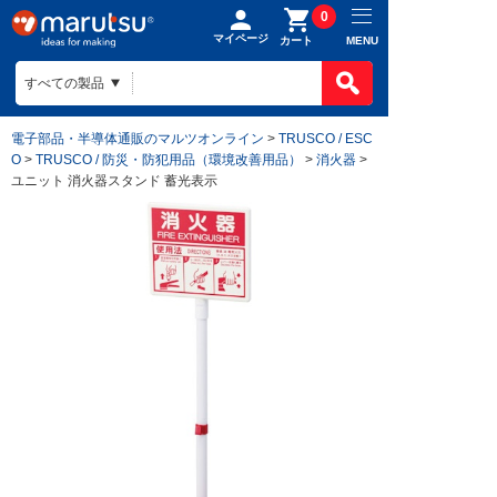
0
マイページ
MENU
カート
電子部品・半導体通販のマルツオンライン
>
TRUSCO / ESC
O
>
TRUSCO / 防災・防犯用品（環境改善用品）
>
消火器
>
ユニット 消火器スタンド 蓄光表示