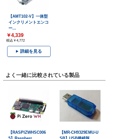
【AMT102-V】一体型
インクリメントエンコ
ー...
￥4,339
税込￥4,772
詳細を見る
よく一緒に比較されている製品
【RASPIZWHSC006
【MR-CH9329EMU-U
5】Raspberr...
SB】USB接続版...