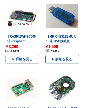
【RASPIZWHSC006
【MR-CH9329EMU-U
5】Raspberr...
SB】USB接続版...
￥3,269
￥1,500
税込￥3,595
税込￥1,650
詳細を見る
詳細を見る