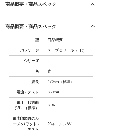
商品概要・商品スペック
商品概要・商品スペック
型
商品概要
パッケージ
テープ＆リール（TR）
シリーズ
-
色
青
波長
470nm（標準）
電流 - テスト
350mA
電圧 - 順方向
3.3V
（Vf）（標準）
電流印加時のル
ーメン/ワット -
28ルーメン/W
テスト