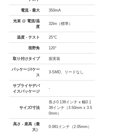
電流 - 最大
350mA
光束 @ 電流/温
32lm（標準）
度
温度 - テスト
25°C
視野角
120°
取り付けタイプ
面実装
パッケージ/ケー
3-SMD、リードなし
ス
サプライヤデバ
-
イスパッケージ
長さ0.138インチ x 幅0.1
サイズ/寸法
38インチ（3.50mm x 3.5
0mm）
高さ - 座高（最
0.081インチ（2.05mm）
大）