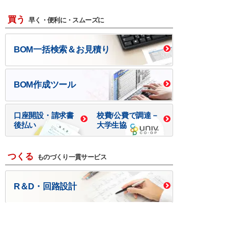
買う
早く・便利に・スムーズに
BOM一括検索＆お見積り
BOM作成ツール
口座開設・請求書
校費/公費で調達－
後払い
大学生協
つくる
ものづくり一貫サービス
R＆D・回路設計
基板設計・製造・実装