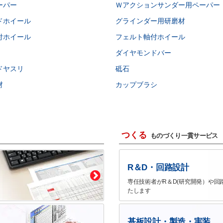
ーパー
Ｗアクションサンダー用ペーパー
ドホイール
グラインダー用研磨材
付ホイール
フェルト軸付ホイール
ダイヤモンドバー
ドヤスリ
砥石
材
カップブラシ
つくる
ものづくり一貫サービス
R＆D・回路設計
専任技術者がR＆D(研究開発）や回
たします
基板設計・製造・実装