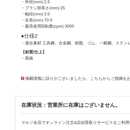
・外径(mm):2.5
・ブラシ部長さ(mm):25
・軸径(mm):3.0
・全長(mm):70.0
・最高使用回転数(rpm):3000
●仕様2
・適合素材:工具鋼、合金鋼、樹脂、ゴム、一般鋼、ステン
【材質/仕上】
・真鍮
3181892 0000000202109139
!095! FD2204
掲載情報に誤りがございましたら、こちらからご指摘を
在庫状況：営業所に在庫はございません。
マルツ全店でオンライン注文&店頭受取りサービスをご利用