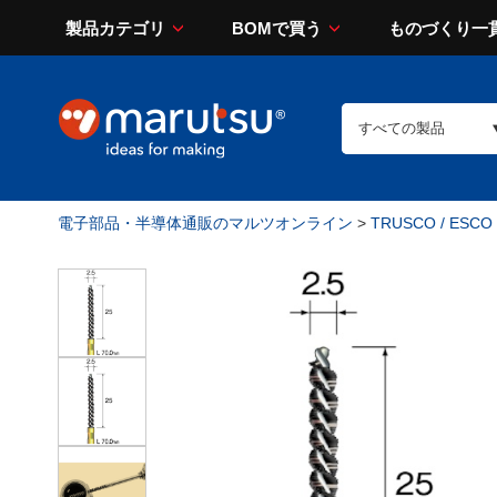
製品カテゴリ
BOMで買う
ものづくり一
電子部品・半導体通販のマルツオンライン
>
TRUSCO / ESCO