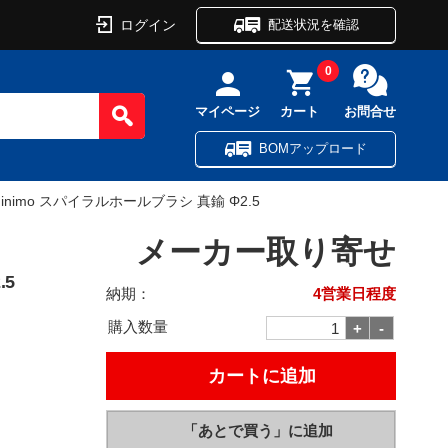
ログイン
配送状況を確認
0
マイページ
カート
お問合せ
BOMアップロード
Minimo スパイラルホールブラシ 真鍮 Φ2.5
メーカー取り寄せ
.5
納期：
4営業日程度
購入数量