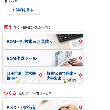
税込￥438
詳細を見る
買う
早く・便利に・スムーズに
BOM一括検索＆お見積り
BOM作成ツール
口座開設・請求書
校費/公費で調達－
後払い
大学生協
つくる
ものづくり一貫サービス
R＆D・回路設計