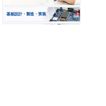
基板設計・製造・実装
ケース・ハーネス加工
※掲載されている価格には消費税、各種手数料が含まれ
ておりません。別途消費税およびお支払方法に応じた
手数料が必要になります。
※このホームページに掲載されている、記事・写真の一
部または全部をそのまま、または改変して利用・転
載・転用することを禁じます。
※商品によって販売価格が店頭価格と異なる場合がござ
います。
※弊社ではお客様が商品を選びやすくするためにデータ
シートの提供や技術情報、商品画像の表示を行ってい
ます。
しかしさまざまな事情により、これらの情報がすべて