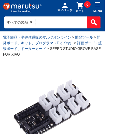
0
マイページ
MENU
カート
電子部品・半導体通販のマルツオンライン
>
開発ツール
>
開
発ボード、キット、プログラマ（DigiKey）
>
評価ボード - 拡
張ボード、ドーターカード
> SEEED STUDIO GROVE BASE
FOR XIAO