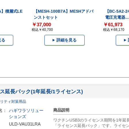
-A】積層式LE
【MESH-100B7A】MESHアドバ
【BC-5A2
ンストセット
電圧充電器...
￥37,000
￥61,973
税込￥40,700
税込￥68,170
見る
詳細を見る
ンス延長パック(1年延長/1ライセンス)
リティ対策用品
商品説明
名：
ハギワラソリュー
ションズ
ワクチンUSB3のライセンス期間を1年延
ULD-VAU31LRA
「ライセンス延長パック」です。ライセ