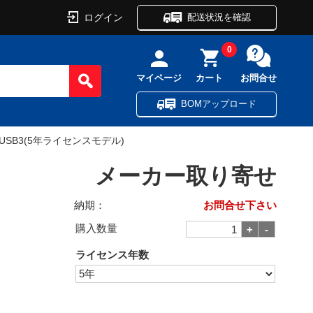
ログイン
配送状況を確認
0
マイページ
カート
お問合せ
BOMアップロード
USB3(5年ライセンスモデル)
メーカー取り寄せ
納期：
お問合せ下さい
購入数量
ライセンス年数