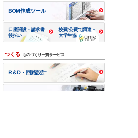
BOM作成ツール
口座開設・請求書
校費/公費で調達－
後払い
大学生協
つくる
ものづくり一貫サービス
R＆D・回路設計
基板設計・製造・実装
ケース・ハーネス加工
※掲載されている価格には消費税、各種手数料が含まれ