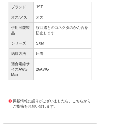
ブランド
JST
オス/メス
オス
併用可能製
誤回路とのコネクタのかん合を
品
防止します
シリーズ
SXM
結線方法
圧着
適合電線サ
イズAWG
26AWG
Max
3616426 0000000202550784
!141! SXM-001T-P0.
6
掲載情報に誤りがございましたら、こちらから
ご指摘をお願い致します。