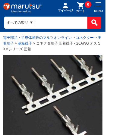
0
マイページ
MENU
カート
電子部品・半導体通販のマルツオンライン
>
コネクター
>
圧
着端子
>
基板端子
> コネクタ端子 圧着端子 - 26AWG オス S
XMシリーズ 圧着