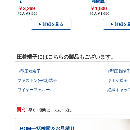
r...
接続版...
￥3,269
￥1,500
税込￥3,595
税込￥1,650
詳細を見る
詳細を
圧着端子にはこちらの製品もございます。
R型圧着端子
Y型圧着端
ファストン(平型)端子
ギボシ端子
ワイヤーフェルール
絶縁キャッ
買う
早く・便利に・スムーズに
BOM一括検索＆お見積り