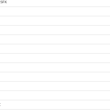
 SFK
℃