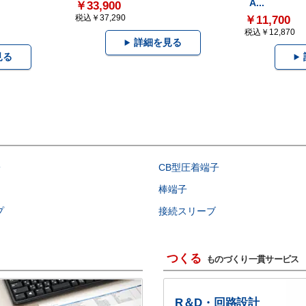
A...
￥33,900
税込￥37,290
￥11,700
税込￥12,870
詳細を見る
見る
子
CB型圧着端子
棒端子
プ
接続スリーブ
つくる
ものづくり一貫サービス
R＆D・回路設計