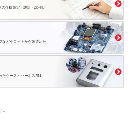
路の仕様策定・設計・試作い
プなど小ロットから製造いた
ったケース・ハーネス加工
。
す。