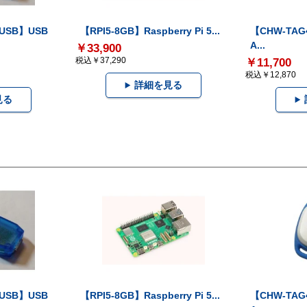
-USB】USB
【RPI5-8GB】Raspberry Pi 5...
【CHW-TAG4
A...
￥33,900
税込￥37,290
￥11,700
税込￥12,870
詳細を見る
見る
-USB】USB
【RPI5-8GB】Raspberry Pi 5...
【CHW-TAG4