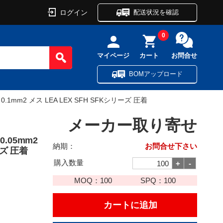
ログイン
配送状況を確認
0
マイページ
カート
お問合せ
BOMアップロード
 0.1mm2 メス LEA LEX SFH SFKシリーズ 圧着
メーカー取り寄せ
0.05mm2
納期：
お問合せ下さい
ーズ 圧着
購入数量
MOQ：
100
SPQ：
100