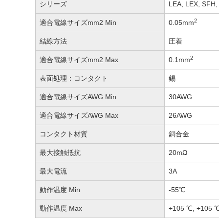
シリーズ
LEA, LEX, SFH,
2
適合電線サイズmm2 Min
0.05mm
結線方法
圧着
2
適合電線サイズmm2 Max
0.1mm
表面処理：コンタクト
錫
適合電線サイズAWG Min
30AWG
適合電線サイズAWG Max
26AWG
コンタクト材質
銅合金
最大接触抵抗
20mΩ
最大電流
3A
動作温度 Min
-55℃
動作温度 Max
+105 ℃, +105 