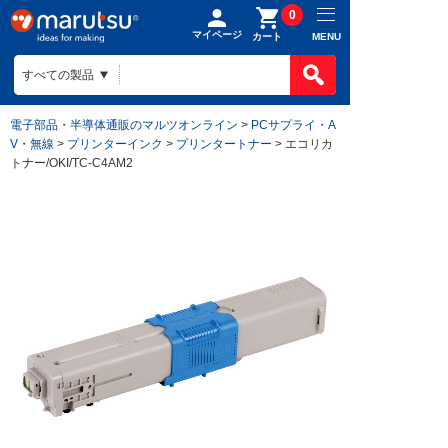
0
マイページ
MENU
カート
電子部品・半導体通販のマルツオンライン
>
PCサプライ・A
V・無線
>
プリンターインク
>
プリンタートナー
> エコリカ
トナー/OKI/TC-C4AM2