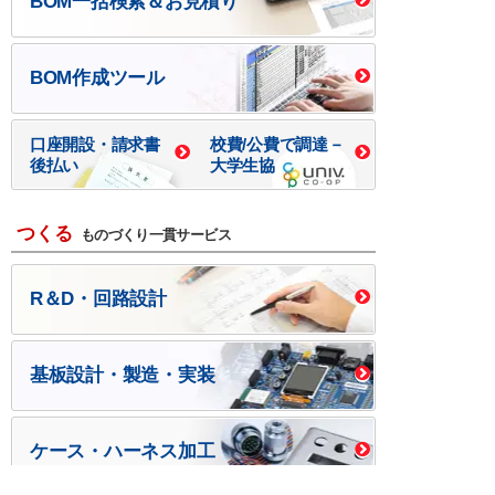
BOM一括検索＆お見積り
BOM作成ツール
口座開設・請求書
校費/公費で調達－
後払い
大学生協
つくる
ものづくり一貫サービス
R＆D・回路設計
基板設計・製造・実装
ケース・ハーネス加工