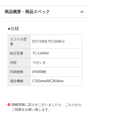
商品概要・商品スペック
●仕様
エコリカ型
ECT-OKB-TCC4AM-2
番
純正型番
TC-C4AM2
内容
マゼンタ
印刷枚数
約5000枚
適合機種
C332dnw/MC363dnw
3663471 0000000202606195
!065! ECT-OKB-TCC
4AM2
掲載情報に誤りがございましたら、こちらから
ご指摘をお願い致します。