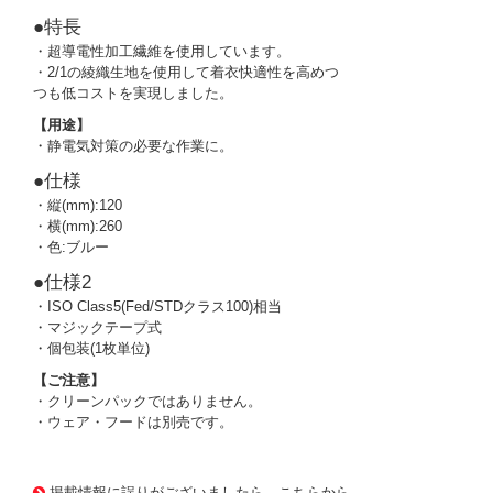
●特長
・超導電性加工繊維を使用しています。
・2/1の綾織生地を使用して着衣快適性を高めつ
つも低コストを実現しました。
【用途】
・静電気対策の必要な作業に。
●仕様
・縦(mm):120
・横(mm):260
・色:ブルー
●仕様2
・ISO Class5(Fed/STDクラス100)相当
・マジックテープ式
・個包装(1枚単位)
【ご注意】
・クリーンパックではありません。
・ウェア・フードは別売です。
3696722 0000000202646770
!095! BSC-30021-B
掲載情報に誤りがございましたら、こちらから