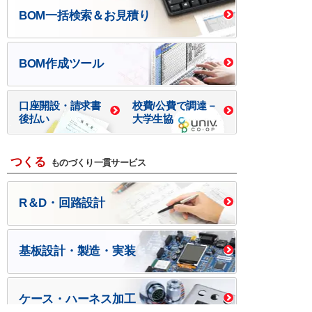
BOM一括検索＆お見積り
BOM作成ツール
口座開設・請求書
校費/公費で調達－
後払い
大学生協
つくる
ものづくり一貫サービス
R＆D・回路設計
基板設計・製造・実装
ケース・ハーネス加工