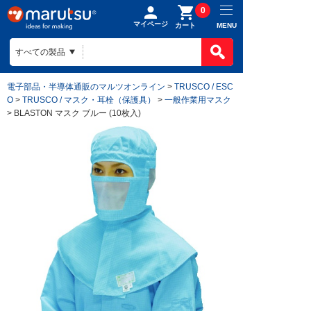
0
マイページ
MENU
カート
電子部品・半導体通販のマルツオンライン
>
TRUSCO / ESC
O
>
TRUSCO / マスク・耳栓（保護具）
>
一般作業用マスク
> BLASTON マスク ブルー (10枚入)