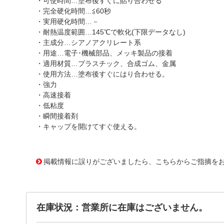
・可使時間…塗布後すぐに貼り合わせる
・完全硬化時間…≦60秒
・実用硬化時間…－
・耐熱温度範囲…145℃で軟化(下限データなし)
・主成分…シアノアクリレート系
・用途…電子･機械部品、メッキ製品の接着
・適用材質…プラスチック、合成ゴム、金属
・使用方法…塗布後すぐにはり合わせる。
・強力
・高速接着
・低粘度
・瞬間接着剤
・キャップを開けてすぐ使える。
3735787 0000000202686698
!163! EA936A-24
掲載情報に誤りがございましたら、こちらからご指摘を
在庫状況：営業所に在庫はございません。