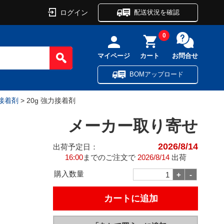
ログイン
配送状況を確認
0
マイページ
カート
お問合せ
BOMアップロード
接着剤
> 20g 強力接着剤
メーカー取り寄せ
2026/8/14
出荷予定日：
16:00
までのご注文で
2026/8/14
出荷
購入数量