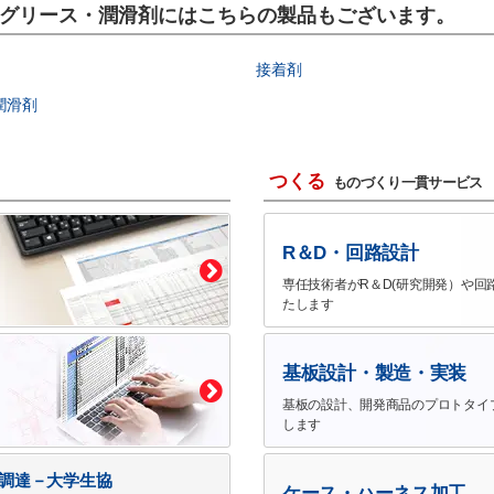
ー、グリース・潤滑剤にはこちらの製品もございます。
接着剤
潤滑剤
つくる
ものづくり一貫サービス
R＆D・回路設計
専任技術者がR＆D(研究開発）や回
たします
基板設計・製造・実装
基板の設計、開発商品のプロトタイ
します
で調達－大学生協
ケース・ハーネス加工