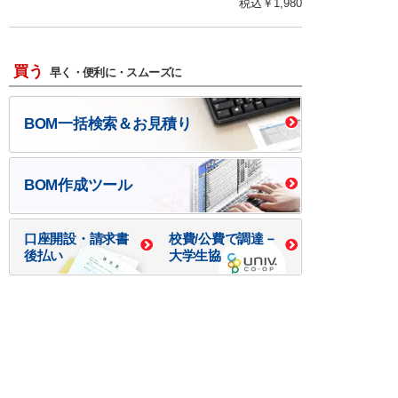
税込￥
1,980
買う
早く・便利に・スムーズに
BOM一括検索＆お見積り
BOM作成ツール
口座開設・請求書
校費/公費で調達－
後払い
大学生協
つくる
ものづくり一貫サービス
R＆D・回路設計