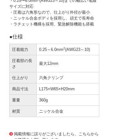
・0.25〜6.0mm
(AWG23～10)までの幅広い電線
サイズに対応
・圧着は六角形なので、仕上がり外径が最小
・ニッケル合金ボディを採用し、頑丈で長寿命
・ラチェット機構を採用、緊急解除機能も搭載
●仕様
2
圧着能力
0.25～6.0mm
(AWG23～10)
圧着部の長
最大12mm
さ
仕上がり
六角クリンプ
商品寸法
L175×W65×H20mm
重量
360g
材質
ニッケル合金
3757953 0000000202713268
BR-068 HSC8-6-6
掲載情報に誤りがございましたら、こちらから