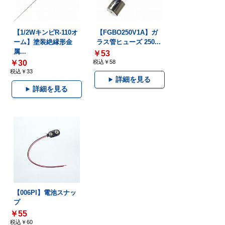
【1/2WキンピR-110オ
【FGBO250V1A】ガ
ーム】塗装絶縁形金
ラス管ヒューズ 250...
属...
￥53
￥30
税込￥58
税込￥33
詳細を見る
詳細を見る
【006PI】電池スナッ
プ
￥55
税込￥60