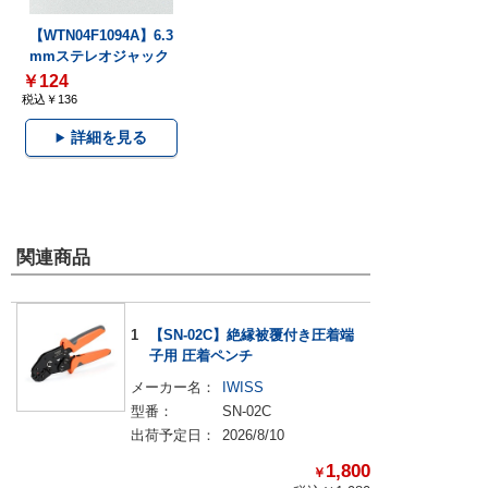
【WTN04F1094A】6.3
mmステレオジャック
￥124
税込￥136
詳細を見る
関連商品
1
【SN-02C】絶縁被覆付き圧着端
子用 圧着ペンチ
メーカー名：
IWISS
型番：
SN-02C
出荷予定日：
2026/8/10
1,800
￥