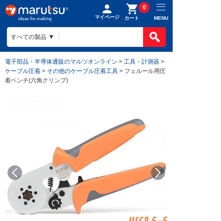
0
マイページ
MENU
カート
電子部品・半導体通販のマルツオンライン
>
工具・計測器
>
ケーブル圧着
>
その他のケーブル圧着工具
> フェルール用圧
着ペンチ(六角クリンプ)