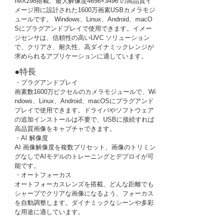
IMX298搭載、最大解像度4656×3496 の高品質イ
メージ用に設計された1600万画素USBカメラモジ
ュールです。 Windows、Linux、Android、macO
Sにプラグアンドプレイで使用できます。イメー
ジセンサは、信頼性の高いUVC ソリューション
で、クリアさ、耐久性、高ダイナミックレンジが
求められるアプリケーションに適しています。
●特長
・プラグアンドプレイ
画素数1600万ピクセルのカメラモジュールで、Wi
ndows、Linux、Android、macOSにプラグアンド
プレイで使用できます。ドライバやソフトウェア
の追加インストールは不要で、USBに接続すれば
高品質画像をキャプチャできます。
・AI 解像度
AI 画像解像度を複数プリセット、画像のトリミン
グなしでAIモデルのトレーニングとデプロイが可
能です。
・オートフォーカス
オートフォーカスレンズを搭載、どんな距離でも
シャープでクリアな画像になるよう、フォーカス
を自動調整します。ダイナミックなシーンや多彩
な用途に適しています。