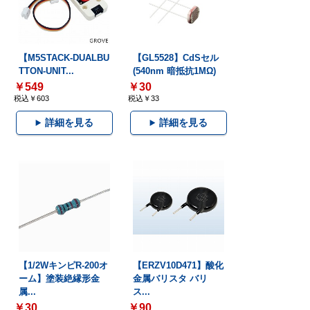
【M5STACK-DUALBU
【GL5528】CdSセル
TTON-UNIT...
(540nm 暗抵抗1MΩ)
￥549
￥30
税込￥603
税込￥33
詳細を見る
詳細を見る
【1/2WキンピR-200オ
【ERZV10D471】酸化
ーム】塗装絶縁形金
金属バリスタ バリ
属...
ス...
￥30
￥90