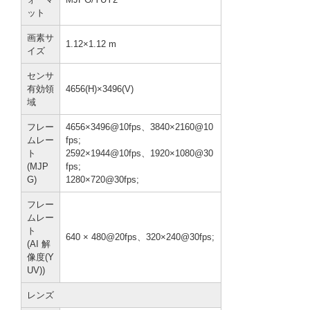
ット
画素サ
1.12×1.12 m
イズ
センサ
有効領
4656(H)×3496(V)
域
フレー
4656×3496@10fps、3840×2160@10
ムレー
fps;
ト
2592×1944@10fps、1920×1080@30
(MJP
fps;
G)
1280×720@30fps;
フレー
ムレー
ト
640 × 480@20fps、320×240@30fps;
(AI 解
像度(Y
UV))
レンズ