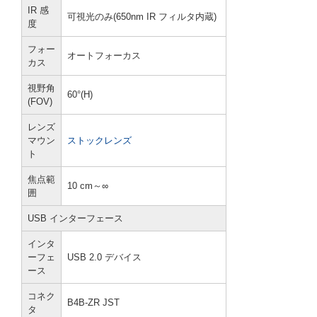
IR 感
可視光のみ(650nm IR フィルタ内蔵)
度
フォー
オートフォーカス
カス
視野角
60°(H)
(FOV)
レンズ
マウン
ストックレンズ
ト
焦点範
10 cm～∞
囲
USB インターフェース
インタ
ーフェ
USB 2.0 デバイス
ース
コネク
B4B-ZR JST
タ