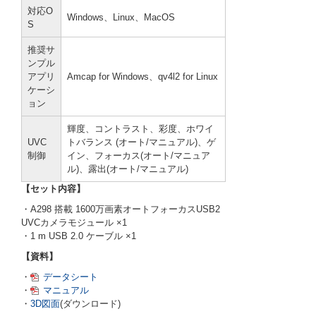
対応O
Windows、Linux、MacOS
S
推奨サ
ンプル
アプリ
Amcap for Windows、qv4l2 for Linux
ケーシ
ョン
輝度、コントラスト、彩度、ホワイ
UVC
トバランス (オート/マニュアル)、ゲ
制御
イン、フォーカス(オート/マニュア
ル)、露出(オート/マニュアル)
【セット内容】
・A298 搭載 1600万画素オートフォーカスUSB2
UVCカメラモジュール ×1
・1 m USB 2.0 ケーブル ×1
【資料】
・
データシート
・
マニュアル
・
3D図面
(ダウンロード)