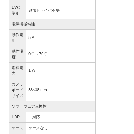
UVC
追加ドライバ不要
準拠
電気機械特性
動作電
5 V
圧
動作温
0℃ ～70℃
度
消費電
1 W
力
カメラ
ボード
38×38 mm
サイズ
ソフトウェア互換性
HDR
非対応
ケース
ケースなし