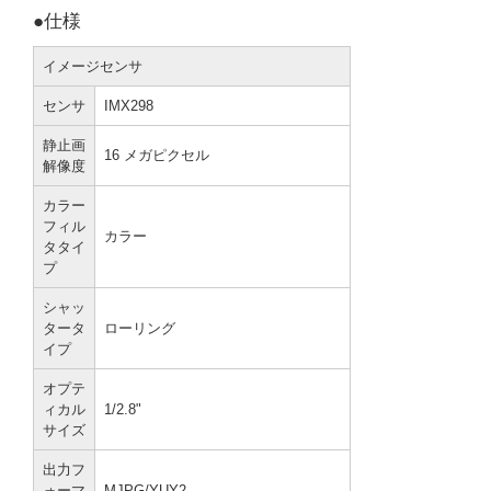
●仕様
イメージセンサ
センサ
IMX298
静止画
16 メガピクセル
解像度
カラー
フィル
カラー
タタイ
プ
シャッ
タータ
ローリング
イプ
オプテ
ィカル
1/2.8"
サイズ
出力フ
ォーマ
MJPG/YUY2