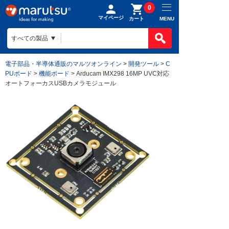
0
マイページ
MENU
カート
電子部品・半導体通販のマルツオンライン
>
開発ツール
>
C
PUボード
>
機能ボード
> Arducam IMX298 16MP UVC対応
オートフォーカスUSBカメラモジュール