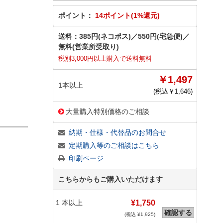
ポイント：
14ポイント(1%還元)
送料：
385円(ネコポス)
／
550円(宅急便)
／
無料(営業所受取り)
税別3,000円以上購入で送料無料
￥1,497
1本以上
(税込￥
1,646
)
大量購入特別価格のご相談
納期・仕様・代替品のお問合せ
定期購入等のご相談はこちら
印刷ページ
こちらからもご購入いただけます
1
本以上
¥1,750
確認する
(税込 ¥
1,925
)