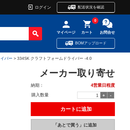
ログイン
配送状況を確認
0
マイページ
カート
お問合せ
BOMアップロード
ライバー
> 334SK クラフトフォームドライバー -4.0
メーカー取り寄せ
納期：
4営業日程度
購入数量