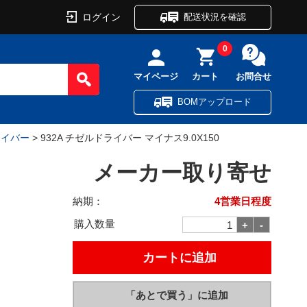
ログイン
配送状況を確認
0
マイページ
カート
お問合せ
BOMアップロード
ライバー
> 932A チゼルドライバー マイナス9.0X150
メーカー取り寄せ
納期：
4営業日程度
購入数量