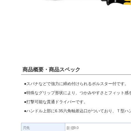
商品概要・商品スペック
●スパナなどで強力に締め付けられるボルスター付です。
●特殊なグリップ形状により、つかみやすさとフィット感
●打撃可能な貫通ドライバーです。
●ハンドル上部に6.35六角軸差込口がついており、Ｔ型
刃先
[[(-)]]9.0