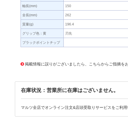
軸長(mm)
150
全長(mm)
262
質量(g)
196.4
グリップ色：黄
刃先
ブラックポイントチップ
380637 0000000200474073
!095! 018268
掲載情報に誤りがございましたら、こちらからご指摘を
在庫状況：営業所に在庫はございません。
マルツ全店でオンライン注文&店頭受取りサービスをご利用