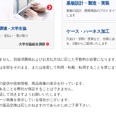
基板設計・製造・実装
基板の設計、開発商品のプロトタイ
します
で調達－大学生協
ケース・ハーネス加工
文・支払い・受け取り
穴あけ・切削・塗装など、仕様にあ
を、1個からご提供いたします
大学生協組合員様
ません。別途消費税およびお支払方法に応じた手数料が必要になります
は全部をそのまま、または改変して利用・転載・転用することを禁じま
。
の提供や技術情報、商品画像の表示を行っています。
あることを弊社が保証することはできません。
認して頂きますようお願いいたします。
ージ画像を表示している場合がございます。
の返品交換は応じかねますのであらかじめご了承下さい。