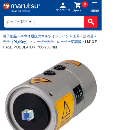
0
マイページ
MENU
カート
電子部品・半導体通販のマルツオンライン
>
工具・計測器
>
光学（DigiKey）
>
レーザー光学 - レーザー変調器
> LM13 P
HASE MODULATOR, 700-950 NM