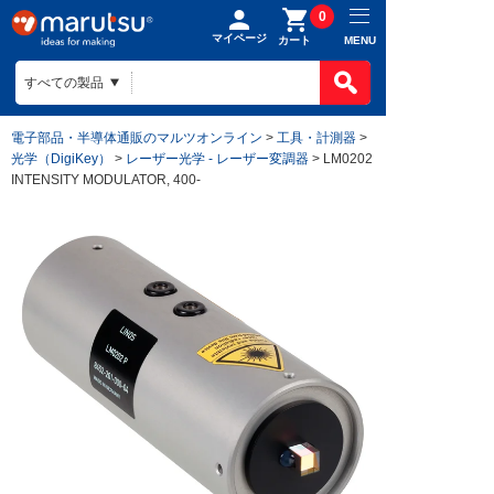
0
マイページ
MENU
カート
電子部品・半導体通販のマルツオンライン
>
工具・計測器
>
光学（DigiKey）
>
レーザー光学 - レーザー変調器
> LM0202
INTENSITY MODULATOR, 400-