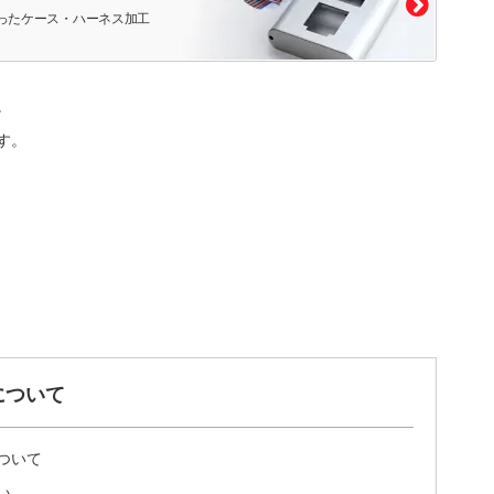
ったケース・ハーネス加工
。
す。
について
ついて
い