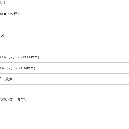
業用
45µm（公称）
SI
.000インチ（508.00mm）
100インチ（53.34mm）
C - 最大
お願い致します。