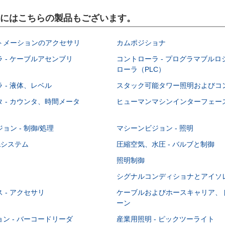
y）にはこちらの製品もございます。
トメーションのアクセサリ
カムポジショナ
 - ケーブルアセンブリ
コントローラ - プログラマブル
ローラ（PLC）
 - 液体、レベル
スタック可能タワー照明およびコ
 - カウンタ、時間メータ
ヒューマンマシンインターフェース
ョン - 制御/処理
マシーンビジョン - 照明
&システム
圧縮空気、水圧 - バルブと制御
照明制御
シグナルコンディショナとアイソ
 - アクセサリ
ケーブルおよびホースキャリア、
ーン
ン - バーコードリーダ
産業用照明 - ピックツーライト