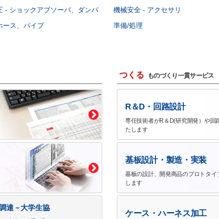
 - ショックアブソーバ、ダンパ
機械安全 - アクセサリ
ホース、パイプ
準備/処理
つくる
ものづくり一貫サービス
R＆D・回路設計
専任技術者がR＆D(研究開発）や回
たします
基板設計・製造・実装
基板の設計、開発商品のプロトタイ
します
で調達－大学生協
ケース・ハーネス加工