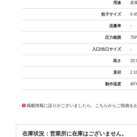
用途
産
粒子サイズ
0.
流量率
-
圧力範囲
75P
入口/出口サイズ
-
高さ
20
直径
2.
動作温度
40°
40436946
!041! PLA045J02AA01
掲載情報に誤りがございましたら、こちらからご指摘を
在庫状況：営業所に在庫はございません。