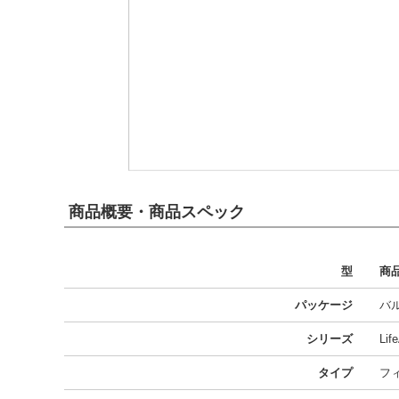
商品概要・商品スペック
型
商
パッケージ
バ
シリーズ
Li
タイプ
フ