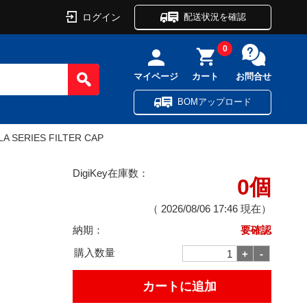
ログイン
配送状況を確認
0
マイページ
カート
お問合せ
BOMアップロード
LA SERIES FILTER CAP
DigiKey在庫数：
0個
（
2026/08/06 17:46
現在）
納期：
要確認
購入数量