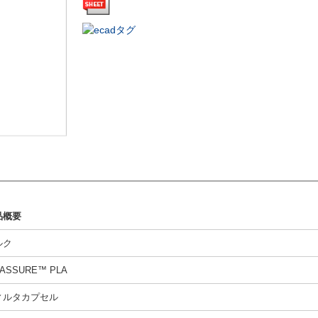
品概要
ルク
feASSURE™ PLA
ィルタカプセル