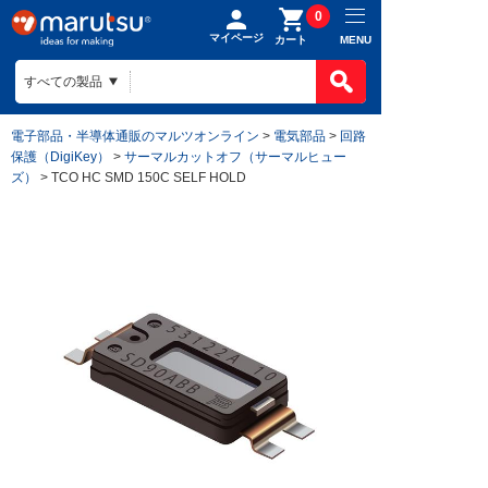
0
マイページ
MENU
カート
電子部品・半導体通販のマルツオンライン
>
電気部品
>
回路
保護（DigiKey）
>
サーマルカットオフ（サーマルヒュー
ズ）
> TCO HC SMD 150C SELF HOLD