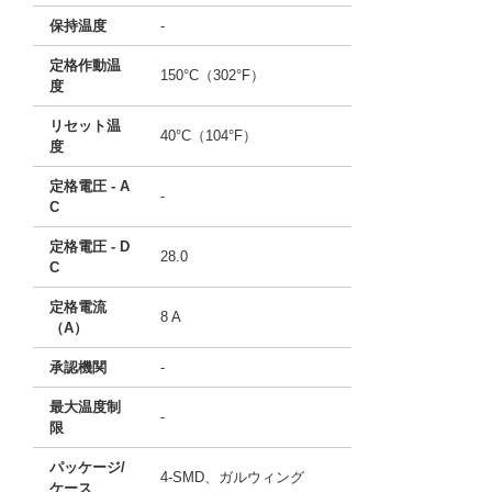
保持温度
-
定格作動温
150°C（302°F）
度
リセット温
40°C（104°F）
度
定格電圧 - A
-
C
定格電圧 - D
28.0
C
定格電流
8 A
（A）
承認機関
-
最大温度制
-
限
パッケージ/
4-SMD、ガルウィング
ケース