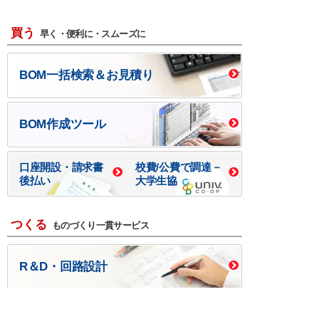
買う
早く・便利に・スムーズに
BOM一括検索＆お見積り
BOM作成ツール
口座開設・請求書
校費/公費で調達－
後払い
大学生協
つくる
ものづくり一貫サービス
R＆D・回路設計
基板設計・製造・実装