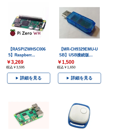
【RASPIZWHSC006
【MR-CH9329EMU-U
5】Raspberr...
SB】USB接続版...
￥3,269
￥1,500
税込￥3,595
税込￥1,650
詳細を見る
詳細を見る