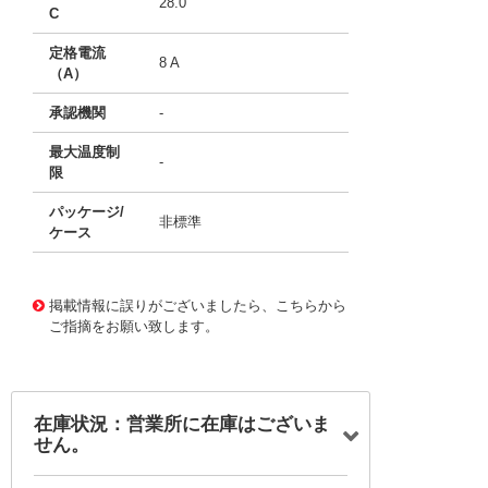
28.0
C
定格電流
8 A
（A）
承認機関
-
最大温度制
-
限
パッケージ/
非標準
ケース
43552565
!041! SDA5ABB
掲載情報に誤りがございましたら、こちらから
ご指摘をお願い致します。
在庫状況：営業所に在庫はございま
せん。