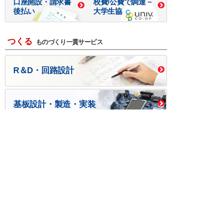
口座開設・請求書
校費/公費で調達－
後払い
大学生協
つくる
ものづくり一貫サービス
R＆D・回路設計
基板設計・製造・実装
ケース・ハーネス加工
※掲載されている価格には消費税、各種手数料が含まれ
ておりません。別途消費税およびお支払方法に応じた
手数料が必要になります。
※このホームページに掲載されている、記事・写真の一
部または全部をそのまま、または改変して利用・転