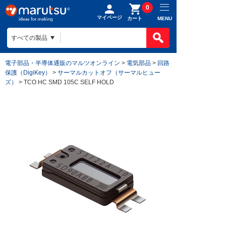
0
マイページ
MENU
カート
電子部品・半導体通販のマルツオンライン
>
電気部品
>
回路
保護（DigiKey）
>
サーマルカットオフ（サーマルヒュー
ズ）
> TCO HC SMD 105C SELF HOLD