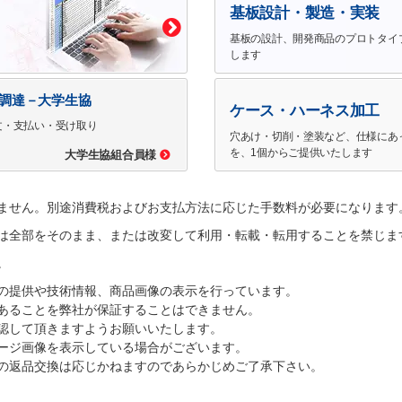
基板設計・製造・実装
基板の設計、開発商品のプロトタイ
します
で調達－大学生協
ケース・ハーネス加工
文・支払い・受け取り
穴あけ・切削・塗装など、仕様にあ
を、1個からご提供いたします
大学生協組合員様
ません。別途消費税およびお支払方法に応じた手数料が必要になります
は全部をそのまま、または改変して利用・転載・転用することを禁じま
。
の提供や技術情報、商品画像の表示を行っています。
あることを弊社が保証することはできません。
認して頂きますようお願いいたします。
ージ画像を表示している場合がございます。
の返品交換は応じかねますのであらかじめご了承下さい。