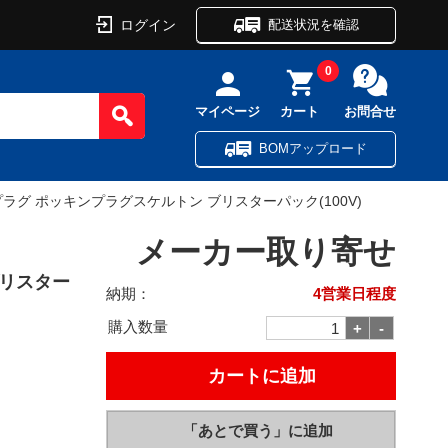
ログイン
配送状況を確認
0
マイページ
カート
お問合せ
BOMアップロード
プラグ ポッキンプラグスケルトン ブリスターパック(100V)
メーカー取り寄せ
ブリスター
納期：
4営業日程度
購入数量