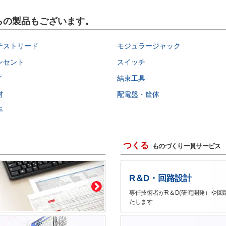
ちらの製品もございます。
テストリード
モジュラージャック
ンセント
スイッチ
イ
結束工具
材
配電盤・筐体
手
つくる
ものづくり一貫サービス
R＆D・回路設計
専任技術者がR＆D(研究開発）や回
たします