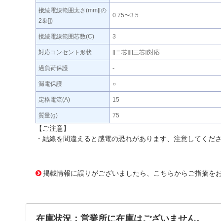
接続電線範囲太さ(mm[[の
0.75〜3.5
2乗]])
接続電線範囲芯数(C)
3
対応コンセント形状
[[ニ芯]][[三芯]]対応
過負荷保護
-
漏電保護
○
定格電流(A)
15
質量(g)
75
【ご注意】
・結線を間違えると感電の恐れがあります、注意してくだ
451598 0000000200529060
!095! PP05
掲載情報に誤りがございましたら、こちらからご指摘を
在庫状況：営業所に在庫はございません。