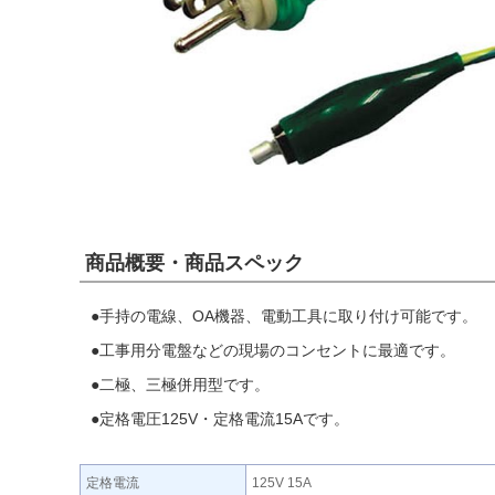
商品概要・商品スペック
●手持の電線、OA機器、電動工具に取り付け可能です。
●工事用分電盤などの現場のコンセントに最適です。
●二極、三極併用型です。
●定格電圧125V・定格電流15Aです。
定格電流
125V 15A